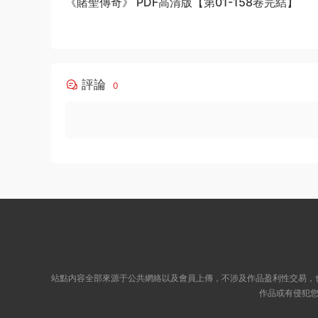
《賭聖傳奇》 PDF高清版【第01-158卷完結】
評論
0
站點内容全部來源于公共網絡以及會員上傳，不涉及作品盈利性交易，
作品或有侵犯