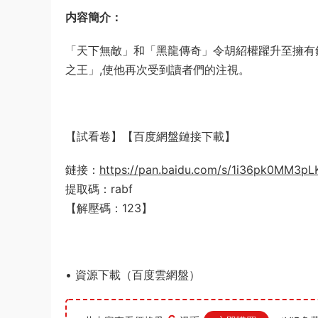
内容簡介：
「天下無敵」和「黑龍傳奇」令胡紹權躍升至擁有銷
之王」,使他再次受到讀者們的注視。
【試看卷】【百度網盤鏈接下載】
鏈接：
https://pan.baidu.com/s/1i36pk0MM3p
提取碼：rabf
【解壓碼：123】
• 資源下載（百度雲網盤）