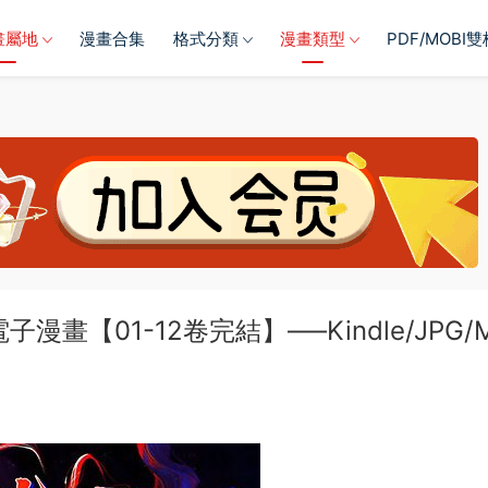
畫屬地
漫畫合集
格式分類
漫畫類型
PDF/MOBI
畫【01-12卷完結】—–Kindle/JPG/