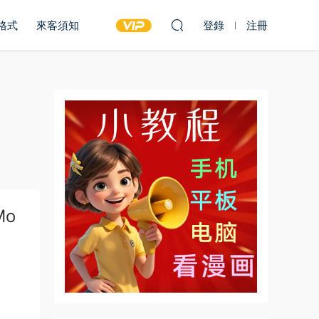
雙格式
來客須知
登錄
注冊
Mo