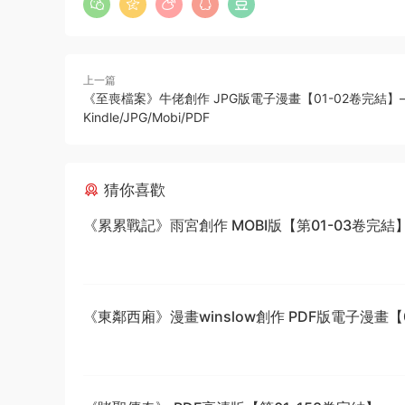
上一篇
《至喪檔案》牛佬創作 JPG版電子漫畫【01-02卷完結】
Kindle/JPG/Mobi/PDF
猜你喜歡
《累累戰記》雨宮創作 MOBI版【第01-03卷完結
《東鄰西廂》漫畫winslow創作 PDF版電子漫畫【0
話完結】—–Kindle/JPG/Mobi/PDF