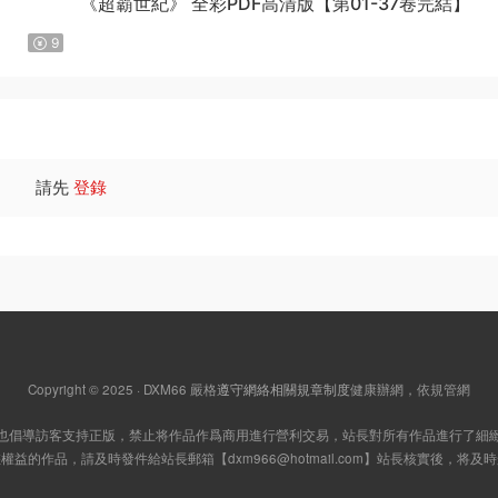
《超霸世紀》 全彩PDF高清版【第01-37卷完結】
9
請先
登錄
Copyright © 2025 · DXM66
嚴格
遵守網絡相關規章制度
健康辦網，依規管網
也倡導訪客支持正版，禁止将作品作爲商用進行營利交易，站長對所有作品進行了細
您權益的作品，請及時發件給站長郵箱【
dxm966@hotmail.com
】站長核實後，将及時