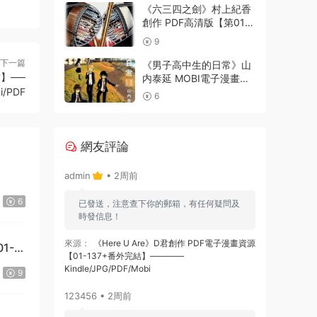
《六三四之劍》村上紀香
創作 PDF高清版【第01-
24卷完結】
9
下一篇
《男子高中生的日常》山
結】—–
内泰延 MOBI電子漫畫資
i/PDF
源【001-107話完結】
6
————
Kindle/JPG/PDF/Mobi
網友評論
admin
• 2周前
6
已發送，注意查下你的郵箱，有任何疑問及
時發信息！
來源：
《Here U Are》D君創作 PDF電子漫畫資源
1-
【01-137+番外完結】————
Kindle/JPG/PDF/Mobi
9
123456 • 2周前