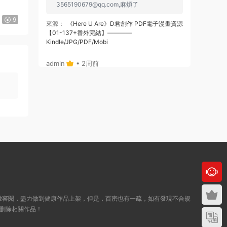
3565190679@qq.com
,麻煩了
9
來源：
《Here U Are》D君創作 PDF電子漫畫資源
【01-137+番外完結】————
Kindle/JPG/PDF/Mobi
admin
• 2周前
或者，你給個郵箱，我将鏈接通過郵箱發給
你哈
來源：
《Here U Are》D君創作 PDF電子漫畫資源
【01-137+番外完結】————
Kindle/JPG/PDF/Mobi
admin
• 2周前
哦，沒注冊，拍後，也可自動跳轉出鏈接
的，你看下，就是在拍的那個位置
緻審閱，盡力做到健康作品上架，但是，百密也有一疏，如有發現不合規
來源：
《Here U Are》D君創作 PDF電子漫畫資源
删除相關作品！
【01-137+番外完結】————
Kindle/JPG/PDF/Mobi