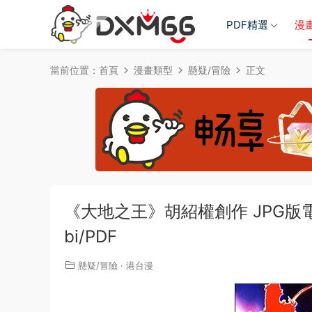
PDF精選
漫
當前位置：
首頁
漫畫類型
懸疑/冒險
正文
《大地之王》胡紹權創作 JPG版電子漫
bi/PDF
懸疑/冒險
·
港台漫