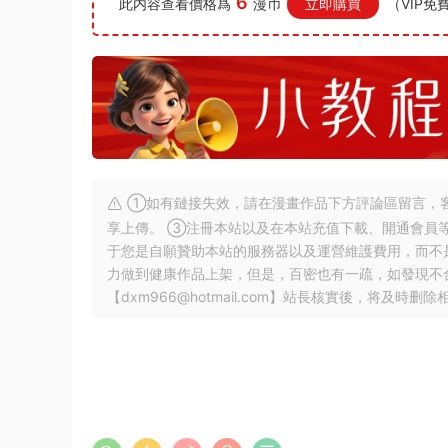
6
此内容查看價格爲
漫币
立即購買
（VIP免
①如有鏈接失效，請在漫畫作品下方評論區留言，客
享上傳。 ③注冊本站以及在本站充值下載、開通會員
于您是自願贊助本站的服務器以及運營維護費用，而不
力做到健康作品上架，但是，百密也有一疏，如發現不
【
dxm966@hotmail.com
】站長核實後，将及時删除