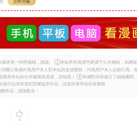
費）
立即升級
服将第一時間補檔，謝謝。 ②本站所有資源均來源于公共網絡，由網
等消費行爲僅作爲用戶本人對本站的友情贊助，均爲用戶本人自願行爲。
是購買本站的任何服務與資源，請知悉！ ④本網對内容進行了細緻審閱
合規作品或有侵犯您權益的作品，請及時發件給站長郵箱
相關作品，謝謝配合！
0