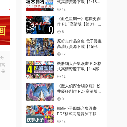
式高清資源下載【1-18部
完結】Kindle電子漫畫資
12
源精品
《血色星期一》惠廣史創
作 PDF高清版【第01-11
卷完結】
8
原哲夫作品合集 電子漫畫
高清版資源下載【15部合
集完結】【PDF格式】
12
【電子版漫畫】
友分
機器貓大合集漫畫 PDF格
相當
式高清資源下載【1-4部
，盡
合集完結】Kindle電子漫
12
畫資源精品
《魔人偵探食腦奈羅》松
井優征創作 PDF高清版
【第01-23卷完結】
9
鐵拳小子四部合集漫畫
PDF格式高清資源下載
【1-4部合集完結】Kindle
12
電子漫畫資源精品