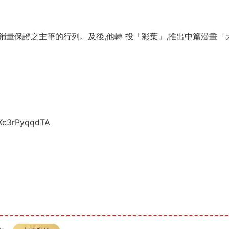
量保證之主筆的行列。及後,他轉 投「彩葉」,推出中篇漫畫「
LKc3rPyqqdTA