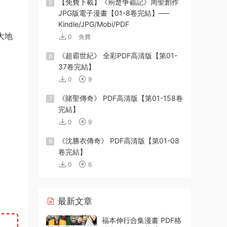
【免費下載】《荊楚争霸記》周聖創作
5
JPG版電子漫畫【01-8卷完結】—–
Kindle/JPG/Mobi/PDF
大地
0
免費
《超霸世紀》 全彩PDF高清版【第01-
6
37卷完結】
0
9
《賭聖傳奇》 PDF高清版【第01-158卷
7
完結】
0
9
《沈勝衣傳奇》 PDF高清版【第01-08
8
卷完結】
0
6
最新文章
福本伸行合集漫畫 PDF格