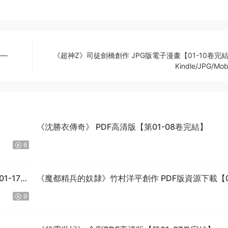
—–
《超神Z》司徒劍橋創作 JPG版電子漫畫【01-10卷完
Kindle/JPG/Mob
】
《沈勝衣傳奇》 PDF高清版【第01-08卷完結】
6
1-170
《魔都精兵的奴隸》竹村洋平創作 PDF版資源下載【0
15卷連125-149話+番外連載】【電子版漫畫】
9