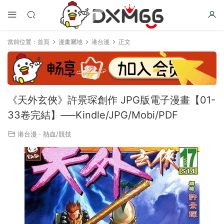
當前位置：
首頁
漫畫屬地
港台漫
正文
《天外玄俠》許景琛創作 JPG版電子漫畫【01-
33卷完結】—–Kindle/JPG/Mobi/PDF
港台漫
·
熱血/競技