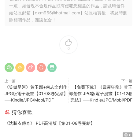
一疏，如發現不合規作品或有侵犯您權益的作品，請及時發件
給站長郵箱【
dxm966@hotmail.com
】站長核實後，将及時删
除相關作品，謝謝配合！
0
上一篇
下一篇
《笑傲星河》黃玉郎+何志文創作
【免費下載】《霹靂狂龍》黃玉
JPG版電子漫畫【01-08卷完結】
郎創作 JPG版電子漫畫【01-12卷
—–Kindle/JPG/Mobi/PDF
完結】—–Kindle/JPG/Mobi/PDF
猜你喜歡
《沈勝衣傳奇》 PDF高清版【第01-08卷完結】
6