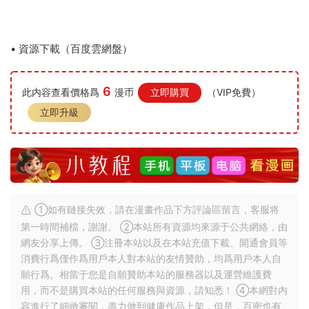
• 資源下載（百度雲網盤）
6
此内容查看價格爲
漫币
立即購買
（VIP免費）
立即升級
①如有鏈接失效，請在漫畫作品下方評論區留言，客服将
第一時間補檔，謝謝。 ②本站所有資源均來源于公共網絡，由
網友分享上傳。 ③注冊本站以及在本站充值下載、開通會員等
消費行爲僅作爲用戶本人對本站的友情贊助，均爲用戶本人自
願行爲。相當于您是自願贊助本站的服務器以及運營維護費
用，而不是購買本站的任何服務與資源，請知悉！ ④本網對内
容進行了細緻審閱，盡力做到健康作品上架，但是，百密也有