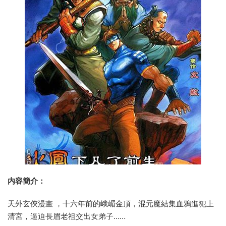
内容簡介：
天外玄俠漫畫 ，十六年前的峨嵋金頂，混元魔結集血鴉進犯上
清宮，逼迫長眉老祖交出女弟子……