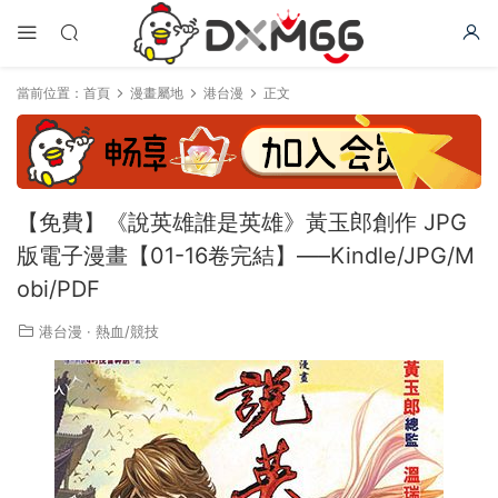
當前位置：
首頁
漫畫屬地
港台漫
正文
【免費】《說英雄誰是英雄》黃玉郎創作 JPG
版電子漫畫【01-16卷完結】—–Kindle/JPG/M
obi/PDF
港台漫
·
熱血/競技