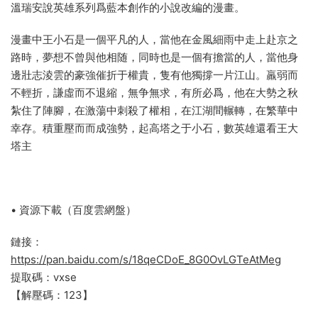
溫瑞安說英雄系列爲藍本創作的小說改編的漫畫。
漫畫中王小石是一個平凡的人，當他在金風細雨中走上赴京之
路時，夢想不曾與他相随，同時也是一個有擔當的人，當他身
邊壯志淩雲的豪強催折于權貴，隻有他獨撐一片江山。羸弱而
不輕折，謙虛而不退縮，無争無求，有所必爲，他在大勢之秋
紮住了陣腳，在激蕩中刺殺了權相，在江湖間輾轉，在繁華中
幸存。積重壓而而成強勢，起高塔之于小石，數英雄還看王大
塔主
• 資源下載（百度雲網盤）
鏈接：
https://pan.baidu.com/s/18qeCDoE_8G0OvLGTeAtMeg
提取碼：vxse
【解壓碼：123】