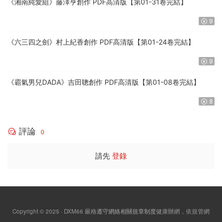
《湘南純愛組》藤澤亨創作 PDF高清版【第01-31卷完結】
9
《六三四之劍》村上紀香創作 PDF高清版【第01-24卷完結】
9
《霸氣男兒DADA》吉田聰創作 PDF高清版【第01-08卷完結】
8
評論
0
請先
登錄
Copyright © 2025 · DXM66
嚴格
遵守網絡相關規章制度
健康辦網，依規管網