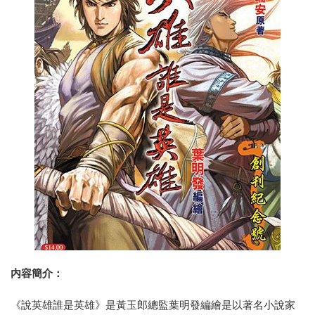
内容簡介：
《說英雄誰是英雄》是黃玉郎總監葉明發編繪是以著名小說家