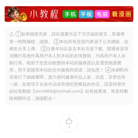
①如有鏈接失效，請在漫畫作品下方評論區留言，客服将
第一時間補檔，謝謝。 ②本站所有資源均來源于公共網絡，由
網友分享上傳。 ③注冊本站以及在本站充值下載、開通會員等
消費行爲僅作爲用戶本人對本站的友情贊助，均爲用戶本人自
願行爲。相當于您是自願贊助本站的服務器以及運營維護費
用，而不是購買本站的任何服務與資源，請知悉！ ④本網對内
容進行了細緻審閱，盡力做到健康作品上架，但是，百密也有
一疏，如發現不合規作品或有侵犯您權益的作品，請及時發件
給站長郵箱【
dxm966@hotmail.com
】站長核實後，将及時删
除相關作品，謝謝配合！
0