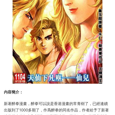
内容簡介：
新著醉拳漫畫，醉拳可以說是香港漫畫的常青樹了，已經連續
出版到了1000多期了，作爲醉拳的同名作品，作者給予了新著