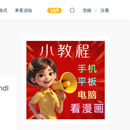
雙格式
來客須知
登錄
注冊
dl