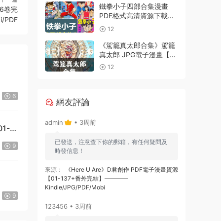
鐵拳小子四部合集漫畫
6卷完
PDF格式高清資源下載
i/PDF
【1-4部合集完結】Kindle
12
電子漫畫資源精品
《駕籠真太郎合集》駕籠
真太郎 JPG電子漫畫【全
系完結】————
12
Kindle/JPG/PDF/Mobi
6
網友評論
admin
• 3周前
1-
已發送，注意查下你的郵箱，有任何疑問及
9
時發信息！
來源：
《Here U Are》D君創作 PDF電子漫畫資源
【01-137+番外完結】————
Kindle/JPG/PDF/Mobi
9
123456 • 3周前