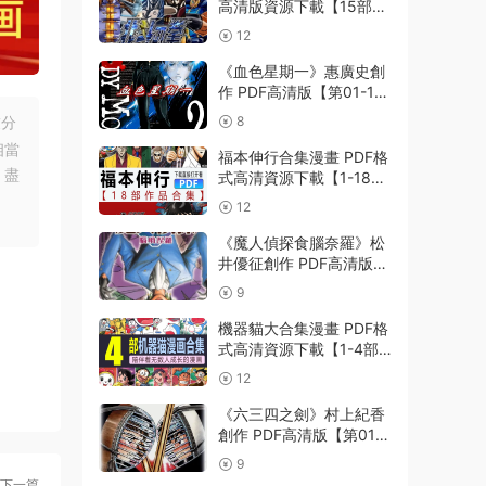
高清版資源下載【15部合
集完結】【PDF格式】
12
【電子版漫畫】
《血色星期一》惠廣史創
作 PDF高清版【第01-11
卷完結】
友分
8
相當
福本伸行合集漫畫 PDF格
，盡
式高清資源下載【1-18部
完結】Kindle電子漫畫資
12
源精品
《魔人偵探食腦奈羅》松
井優征創作 PDF高清版
【第01-23卷完結】
9
機器貓大合集漫畫 PDF格
式高清資源下載【1-4部
合集完結】Kindle電子漫
12
畫資源精品
《六三四之劍》村上紀香
創作 PDF高清版【第01-
24卷完結】
9
下一篇