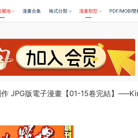
畫屬地
漫畫合集
格式分類
漫畫類型
PDF/MOBI
JPG版電子漫畫【01-15卷完結】—–Kin