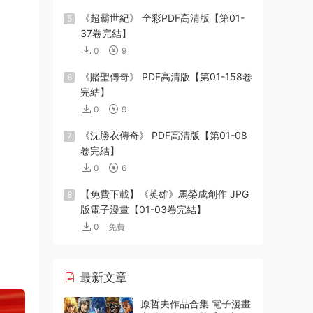
《超霸世紀》 全彩PDF高清版【第01-
5
37卷完結】
0
9
《賭聖傳奇》 PDF高清版【第01-158卷
6
完結】
0
9
《沈勝衣傳奇》 PDF高清版【第01-08
7
卷完結】
0
6
【免費下載】《英雄》馬榮成創作 JPG
8
版電子漫畫【01-03卷完結】
0
免費
最新文章
原哲夫作品合集 電子漫畫