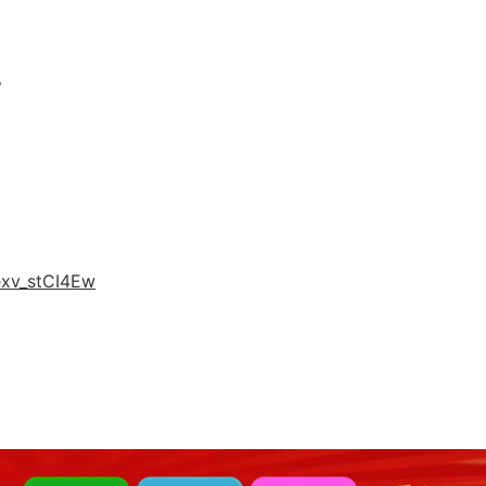
。
exv_stCI4Ew