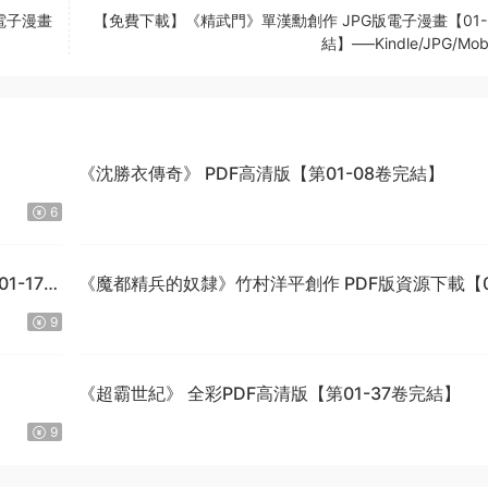
電子漫畫
【免費下載】《精武門》單漢勳創作 JPG版電子漫畫【01-
結】—–Kindle/JPG/Mob
】
《沈勝衣傳奇》 PDF高清版【第01-08卷完結】
6
1-170
《魔都精兵的奴隸》竹村洋平創作 PDF版資源下載【0
15卷連125-149話+番外連載】【電子版漫畫】
9
《超霸世紀》 全彩PDF高清版【第01-37卷完結】
9