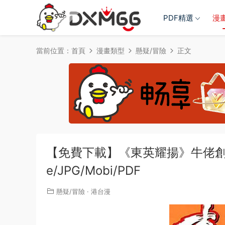
PDF精選
漫
當前位置：
首頁
漫畫類型
懸疑/冒險
正文
【免費下載】《東英耀揚》牛佬創作 
e/JPG/Mobi/PDF
懸疑/冒險
·
港台漫