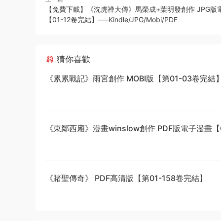
【免費下載】《沈虎禅大傳》馬榮成+葉明發創作 JPG版
【01-12卷完結】—–Kindle/JPG/Mobi/PDF
猜你喜歡
《累累戰記》雨宮創作 MOBI版【第01-03卷完結
《東鄰西廂》漫畫winslow創作 PDF版電子漫畫【0
話完結】—–Kindle/JPG/Mobi/PDF
《賭聖傳奇》 PDF高清版【第01-158卷完結】