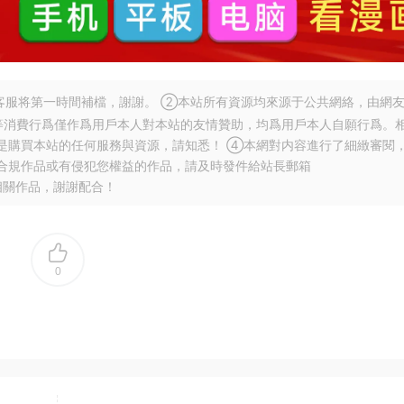
服将第一時間補檔，謝謝。 ②本站所有資源均來源于公共網絡，由網
等消費行爲僅作爲用戶本人對本站的友情贊助，均爲用戶本人自願行爲。
是購買本站的任何服務與資源，請知悉！ ④本網對内容進行了細緻審閱
合規作品或有侵犯您權益的作品，請及時發件給站長郵箱
相關作品，謝謝配合！
0