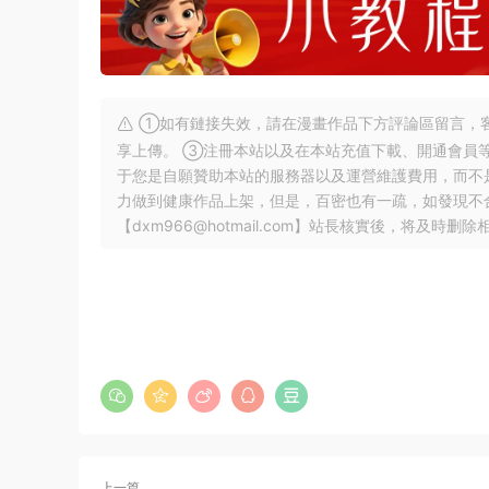
①如有鏈接失效，請在漫畫作品下方評論區留言，客
享上傳。 ③注冊本站以及在本站充值下載、開通會員
于您是自願贊助本站的服務器以及運營維護費用，而不
力做到健康作品上架，但是，百密也有一疏，如發現不
【
dxm966@hotmail.com
】站長核實後，将及時删除
上一篇