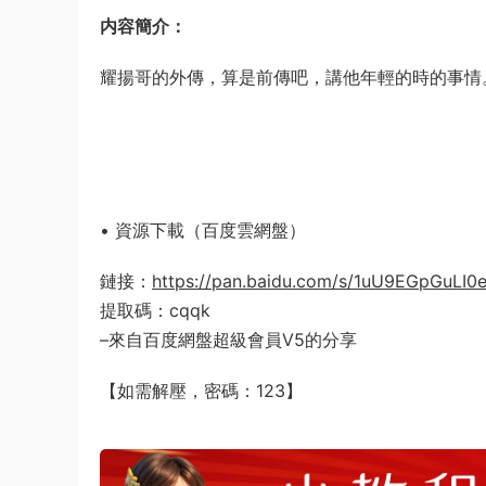
内容簡介：
耀揚哥的外傳，算是前傳吧，講他年輕的時的事情
• 資源下載（百度雲網盤）
鏈接：
https://pan.baidu.com/s/1uU9EGpGuLI0
提取碼：cqqk
–來自百度網盤超級會員V5的分享
【如需解壓，密碼：123】