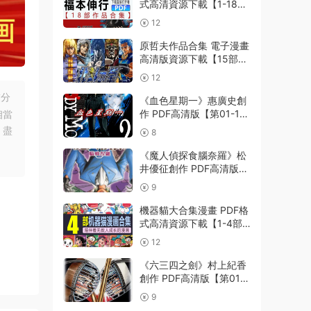
式高清資源下載【1-18部
完結】Kindle電子漫畫資
12
源精品
原哲夫作品合集 電子漫畫
高清版資源下載【15部合
集完結】【PDF格式】
12
【電子版漫畫】
友分
《血色星期一》惠廣史創
作 PDF高清版【第01-11
相當
卷完結】
，盡
8
《魔人偵探食腦奈羅》松
井優征創作 PDF高清版
【第01-23卷完結】
9
機器貓大合集漫畫 PDF格
式高清資源下載【1-4部
合集完結】Kindle電子漫
12
畫資源精品
《六三四之劍》村上紀香
創作 PDF高清版【第01-
24卷完結】
9