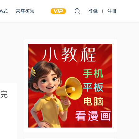
雙格式
來客須知
登錄
注冊
部完