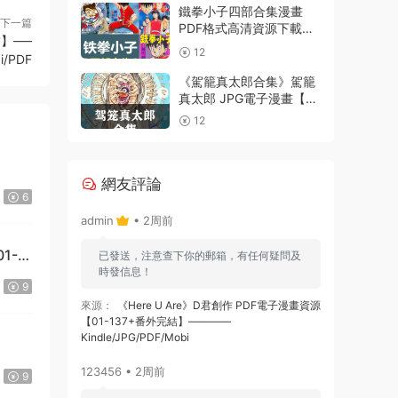
鐵拳小子四部合集漫畫
下一篇
PDF格式高清資源下載
結】—–
【1-4部合集完結】Kindle
12
i/PDF
電子漫畫資源精品
《駕籠真太郎合集》駕籠
真太郎 JPG電子漫畫【全
系完結】————
12
Kindle/JPG/PDF/Mobi
網友評論
6
admin
• 2周前
1-
已發送，注意查下你的郵箱，有任何疑問及
時發信息！
9
來源：
《Here U Are》D君創作 PDF電子漫畫資源
【01-137+番外完結】————
Kindle/JPG/PDF/Mobi
123456 • 2周前
9