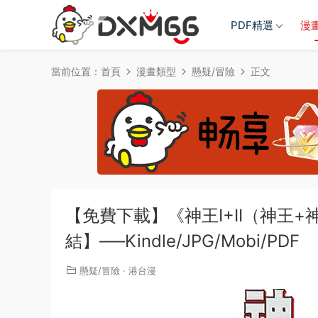
PDF精選
漫
當前位置：
首頁
漫畫類型
懸疑/冒險
正文
【免費下載】《神王I+II（神王+
結】—–Kindle/JPG/Mobi/PDF
懸疑/冒險
·
港台漫