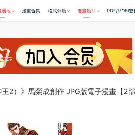
畫屬地
漫畫合集
格式分類
漫畫類型
PDF/MOBI
神王2）》馬榮成創作 JPG版電子漫畫【2