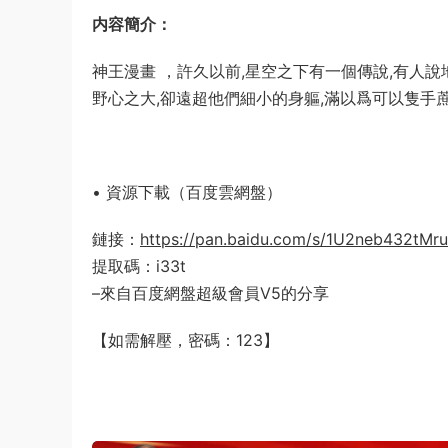
内容簡介：
神王漫畫 ，許久以前,星空之下有一個傳說,有人
野心之大,卻遠超他們細小的身軀,滿以爲可以隻手
• 資源下載（百度雲網盤）
鏈接：
https://pan.baidu.com/s/1U2neb432tM
提取碼：i33t
–來自百度網盤超級會員V5的分享
【如需解壓，密碼：123】