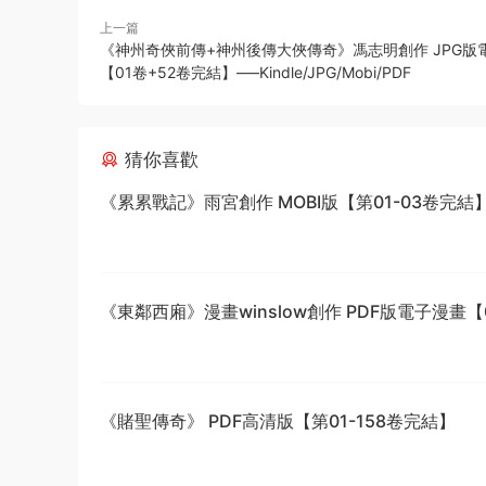
上一篇
《神州奇俠前傳+神州後傳大俠傳奇》馮志明創作 JPG版
【01卷+52卷完結】—–Kindle/JPG/Mobi/PDF
猜你喜歡
《累累戰記》雨宮創作 MOBI版【第01-03卷完結
《東鄰西廂》漫畫winslow創作 PDF版電子漫畫【0
話完結】—–Kindle/JPG/Mobi/PDF
《賭聖傳奇》 PDF高清版【第01-158卷完結】