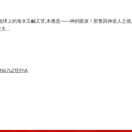
說地球上的海水又鹹又苦,本應是——神的眼淚！那隻因神造人之後
蔗天…
ruNb7uZfEFhA