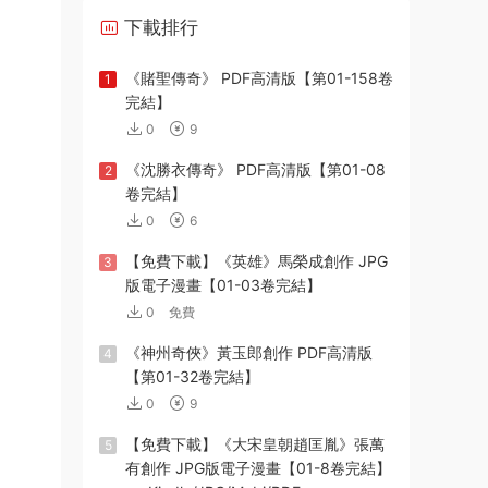
下載排行
《賭聖傳奇》 PDF高清版【第01-158卷
1
完結】
0
9
《沈勝衣傳奇》 PDF高清版【第01-08
2
卷完結】
0
6
【免費下載】《英雄》馬榮成創作 JPG
3
版電子漫畫【01-03卷完結】
0
免費
《神州奇俠》黃玉郎創作 PDF高清版
4
【第01-32卷完結】
0
9
【免費下載】《大宋皇朝趙匡胤》張萬
5
有創作 JPG版電子漫畫【01-8卷完結】