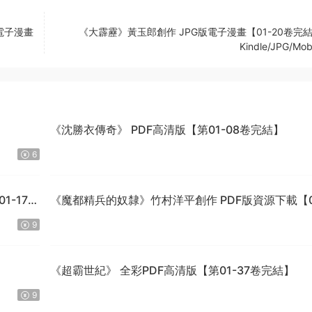
電子漫畫
《大霹靂》黃玉郎創作 JPG版電子漫畫【01-20卷完
Kindle/JPG/Mob
】
《沈勝衣傳奇》 PDF高清版【第01-08卷完結】
6
1-170
《魔都精兵的奴隸》竹村洋平創作 PDF版資源下載【0
15卷連125-149話+番外連載】【電子版漫畫】
9
《超霸世紀》 全彩PDF高清版【第01-37卷完結】
9