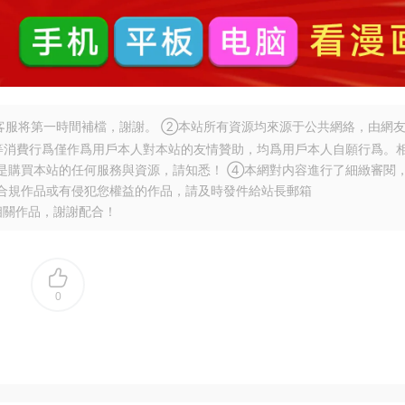
服将第一時間補檔，謝謝。 ②本站所有資源均來源于公共網絡，由網
等消費行爲僅作爲用戶本人對本站的友情贊助，均爲用戶本人自願行爲。
是購買本站的任何服務與資源，請知悉！ ④本網對内容進行了細緻審閱
合規作品或有侵犯您權益的作品，請及時發件給站長郵箱
相關作品，謝謝配合！
0