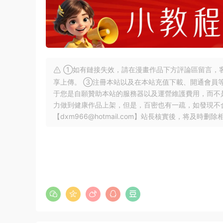
①如有鏈接失效，請在漫畫作品下方評論區留言，客
享上傳。 ③注冊本站以及在本站充值下載、開通會員
于您是自願贊助本站的服務器以及運營維護費用，而不
力做到健康作品上架，但是，百密也有一疏，如發現不
【
dxm966@hotmail.com
】站長核實後，将及時删除