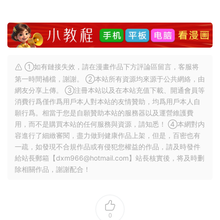
①如有鏈接失效，請在漫畫作品下方評論區留言，客服将
第一時間補檔，謝謝。 ②本站所有資源均來源于公共網絡，由
網友分享上傳。 ③注冊本站以及在本站充值下載、開通會員等
消費行爲僅作爲用戶本人對本站的友情贊助，均爲用戶本人自
願行爲。相當于您是自願贊助本站的服務器以及運營維護費
用，而不是購買本站的任何服務與資源，請知悉！ ④本網對内
容進行了細緻審閱，盡力做到健康作品上架，但是，百密也有
一疏，如發現不合規作品或有侵犯您權益的作品，請及時發件
給站長郵箱【
dxm966@hotmail.com
】站長核實後，将及時删
除相關作品，謝謝配合！
0