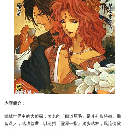
内容簡介：
武林世界中的大偵探，著名的「四道眉毛」是其外形特徵。機
智過人，武功蓋世，以絕招「靈犀一指」獨步武林，風流倜儻