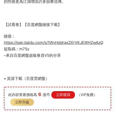
的性格更為江湖增添許多韻事流傳。
【試看卷】【百度網盤鏈接下載】
鏈接：
https://pan.baidu.com/s/1WvHddraxZXrVKJEWHZwAzQ
提取碼：m75y
–來自百度網盤超級會員V5的分享
• 資源下載（百度雲網盤）
6
此内容查看價格爲
漫币
立即購買
（VIP免費）
立即升級