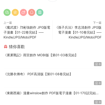
上一篇
下一篇
《魔武渡》邝彬強創作 JPG版電
《孫子兵法》李志清創作 JPG版
子漫畫【01-22卷完結】—–
電子漫畫【01-10卷完結】—–
Kindle/JPG/Mobi/PDF
Kindle/JPG/Mobi/PDF
猜你喜歡
《累累戰記》雨宮創作 MOBI版【第01-03卷完結】
6
《沈勝衣傳奇》 PDF高清版【第01-08卷完結】
6
《東鄰西廂》漫畫winslow創作 PDF版電子漫畫【01-170話完結】
—–Kindle/JPG/Mobi/PDF
9