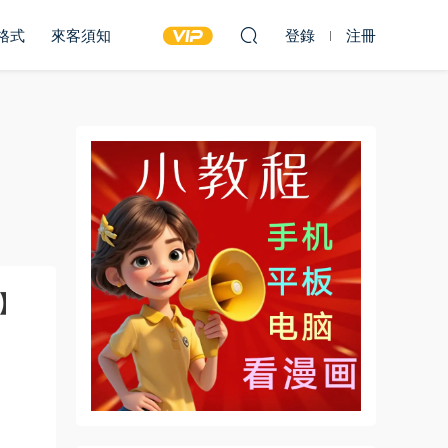
雙格式
來客須知
登錄
注冊
】