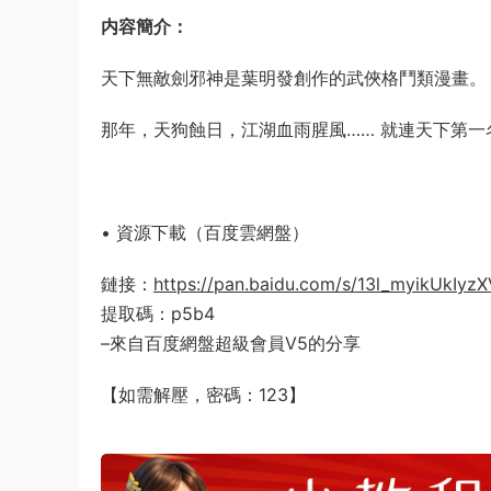
内容簡介：
天下無敵劍邪神是葉明發創作的武俠格鬥類漫畫。
那年，天狗蝕日，江湖血雨腥風…… 就連天下第一
• 資源下載（百度雲網盤）
鏈接：
https://pan.baidu.com/s/13l_myikUkIyz
提取碼：p5b4
–來自百度網盤超級會員V5的分享
【如需解壓，密碼：123】