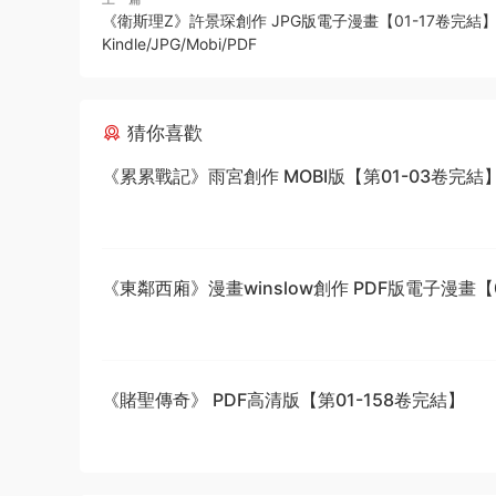
《衛斯理Z》許景琛創作 JPG版電子漫畫【01-17卷完結】
Kindle/JPG/Mobi/PDF
猜你喜歡
《累累戰記》雨宮創作 MOBI版【第01-03卷完結
《東鄰西廂》漫畫winslow創作 PDF版電子漫畫【0
話完結】—–Kindle/JPG/Mobi/PDF
《賭聖傳奇》 PDF高清版【第01-158卷完結】