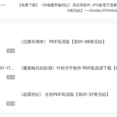
—–
【免費下載】《侍魂魔界輪回記》馮志明創作 JPG版電子漫畫【
8卷完結】—–Kindle/JPG/Mob
】
《沈勝衣傳奇》 PDF高清版【第01-08卷完結】
6
1-170
《魔都精兵的奴隸》竹村洋平創作 PDF版資源下載【0
15卷連125-149話+番外連載】【電子版漫畫】
9
《超霸世紀》 全彩PDF高清版【第01-37卷完結】
9