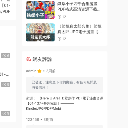
鐵拳小子四部合集漫畫
01-
PDF格式高清資源下載
i/PDF
【1-4部合集完結】Kindle
12
電子漫畫資源精品
《駕籠真太郎合集》駕籠
真太郎 JPG電子漫畫【全
系完結】————
12
Kindle/JPG/PDF/Mobi
6
網友評論
admin
• 3周前
1-
已發送，注意查下你的郵箱，有任何疑問及
9
時發信息！
來源：
《Here U Are》D君創作 PDF電子漫畫資源
【01-137+番外完結】————
Kindle/JPG/PDF/Mobi
9
123456 • 3周前