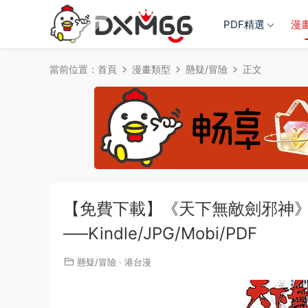
PDF精選
漫
當前位置：
首頁
漫畫類型
懸疑/冒險
正文
【免費下載】《天下無敵劍邪神》葉
—–Kindle/JPG/Mobi/PDF
懸疑/冒險
·
港台漫