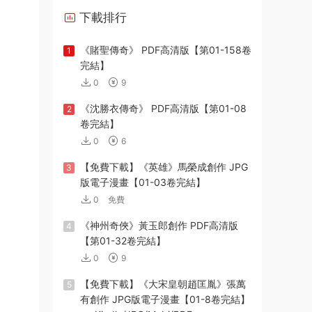
下載排行
《賭聖傳奇》 PDF高清版【第01-158卷
1
完結】
0
9
《沈勝衣傳奇》 PDF高清版【第01-08
2
卷完結】
0
6
【免費下載】《英雄》馬榮成創作 JPG
3
版電子漫畫【01-03卷完結】
0
免費
《神州奇俠》黃玉郎創作 PDF高清版
4
【第01-32卷完結】
0
9
【免費下載】《大宋皇朝趙匡胤》張萬
5
有創作 JPG版電子漫畫【01-8卷完結】