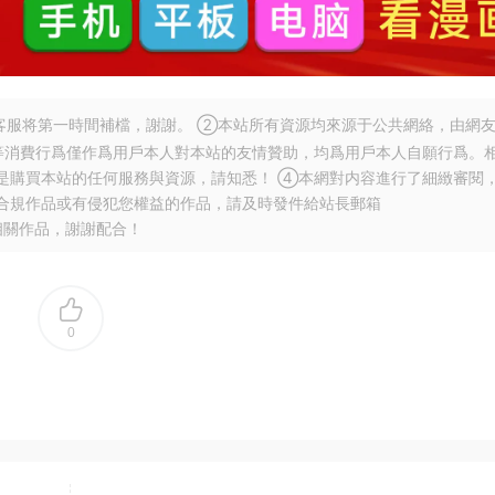
服将第一時間補檔，謝謝。 ②本站所有資源均來源于公共網絡，由網
等消費行爲僅作爲用戶本人對本站的友情贊助，均爲用戶本人自願行爲。
是購買本站的任何服務與資源，請知悉！ ④本網對内容進行了細緻審閱
合規作品或有侵犯您權益的作品，請及時發件給站長郵箱
相關作品，謝謝配合！
0