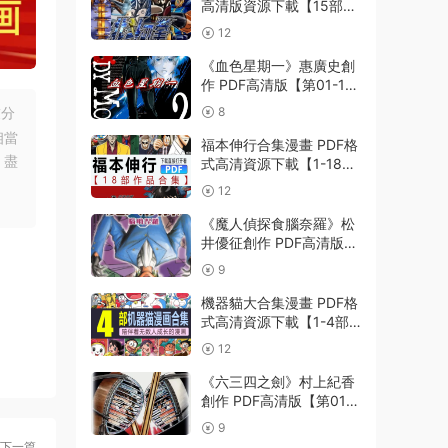
高清版資源下載【15部合
集完結】【PDF格式】
12
【電子版漫畫】
《血色星期一》惠廣史創
作 PDF高清版【第01-11
卷完結】
友分
8
相當
福本伸行合集漫畫 PDF格
，盡
式高清資源下載【1-18部
完結】Kindle電子漫畫資
12
源精品
《魔人偵探食腦奈羅》松
井優征創作 PDF高清版
【第01-23卷完結】
9
機器貓大合集漫畫 PDF格
式高清資源下載【1-4部
合集完結】Kindle電子漫
12
畫資源精品
《六三四之劍》村上紀香
創作 PDF高清版【第01-
24卷完結】
9
下一篇