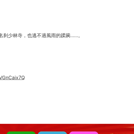
名刹少林寺，也逃不過風雨的蹂躏……。
XVGnCaix7Q