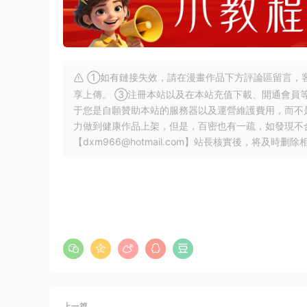
①如有鏈接失效，請在漫畫作品下方評論區留言，客
享上傳。 ③注冊本站以及在本站充值下載、開通會員
于您是自願贊助本站的服務器以及運營維護費用，而不
力做到健康作品上架，但是，百密也有一疏，如發現不
【
dxm966@hotmail.com
】站長核實後，将及時删除
上一篇