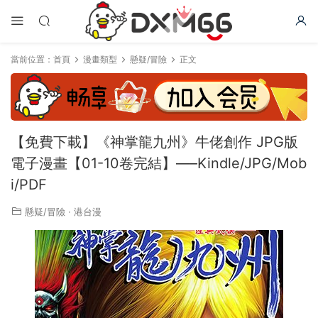
當前位置：
首頁
漫畫類型
懸疑/冒險
正文
【免費下載】《神掌龍九州》牛佬創作 JPG版
電子漫畫【01-10卷完結】—–Kindle/JPG/Mob
i/PDF
懸疑/冒險
·
港台漫