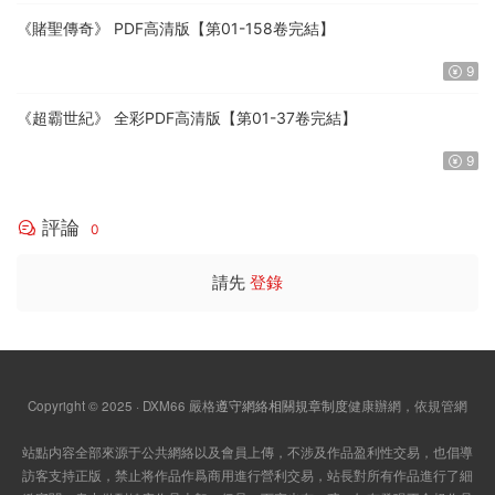
《賭聖傳奇》 PDF高清版【第01-158卷完結】
9
《超霸世紀》 全彩PDF高清版【第01-37卷完結】
9
評論
0
請先
登錄
Copyright © 2025 · DXM66
嚴格
遵守網絡相關規章制度
健康辦網，依規管網
站點内容全部來源于公共網絡以及會員上傳，不涉及作品盈利性交易，也倡導
訪客支持正版，禁止将作品作爲商用進行營利交易，站長對所有作品進行了細