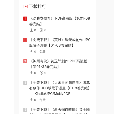
下載排行
《沈勝衣傳奇》 PDF高清版【第01-08
1
卷完結】
0
6
【免費下載】《英雄》馬榮成創作 JPG
2
版電子漫畫【01-03卷完結】
0
免費
《神州奇俠》黃玉郎創作 PDF高清版
3
【第01-32卷完結】
0
9
【免費下載】《大宋皇朝趙匡胤》張萬
4
有創作 JPG版電子漫畫【01-8卷完結】
—–Kindle/JPG/Mobi/PDF
0
免費
【免費下載】《新著鐵血螳螂》黃玉郎
5