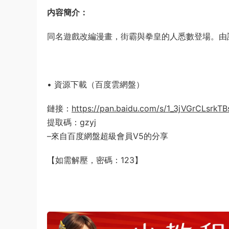
内容簡介：
同名遊戲改編漫畫，街霸與拳皇的人悉數登場。由
• 資源下載（百度雲網盤）
鏈接：
https://pan.baidu.com/s/1_3jVGrCLsrk
提取碼：gzyj
–來自百度網盤超級會員V5的分享
【如需解壓，密碼：123】