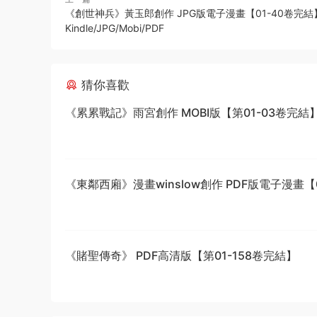
《創世神兵》黃玉郎創作 JPG版電子漫畫【01-40卷完結
Kindle/JPG/Mobi/PDF
猜你喜歡
《累累戰記》雨宮創作 MOBI版【第01-03卷完結
《東鄰西廂》漫畫winslow創作 PDF版電子漫畫【0
話完結】—–Kindle/JPG/Mobi/PDF
《賭聖傳奇》 PDF高清版【第01-158卷完結】