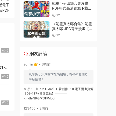
鐵拳小子四部合集漫畫
版電子
PDF格式高清資源下載
/PDF
【1-4部合集完結】Kindle
12
電子漫畫資源精品
《駕籠真太郎合集》駕籠
真太郎 JPG電子漫畫【全
系完結】————
12
Kindle/JPG/PDF/Mobi
6
網友評論
admin
• 3周前
1-
已發送，注意查下你的郵箱，有任何疑問及
9
時發信息！
來源：
《Here U Are》D君創作 PDF電子漫畫資源
【01-137+番外完結】————
Kindle/JPG/PDF/Mobi
9
123456 • 3周前