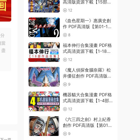
高清版資源下載【15部合
集完結】【PDF格式】
12
【電子版漫畫】
《血色星期一》惠廣史創
作 PDF高清版【第01-11
卷完結】
友分
8
相當
福本伸行合集漫畫 PDF格
，盡
式高清資源下載【1-18部
完結】Kindle電子漫畫資
12
源精品
《魔人偵探食腦奈羅》松
井優征創作 PDF高清版
【第01-23卷完結】
9
機器貓大合集漫畫 PDF格
式高清資源下載【1-4部
合集完結】Kindle電子漫
12
畫資源精品
《六三四之劍》村上紀香
創作 PDF高清版【第01-
24卷完結】
9
下一篇