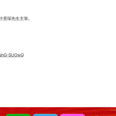
許景琛先生主筆。
TBshQ-SUOwQ