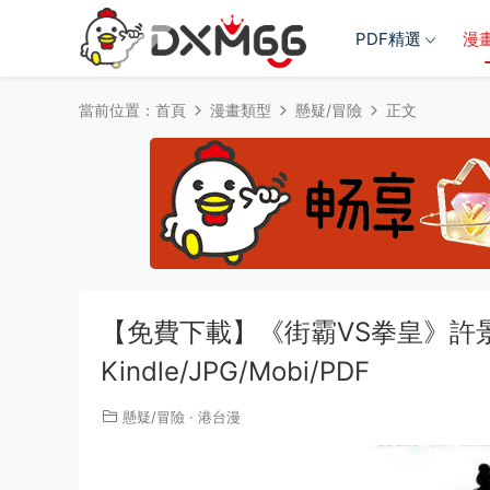
PDF精選
漫
當前位置：
首頁
漫畫類型
懸疑/冒險
正文
【免費下載】《街霸VS拳皇》許景琛
Kindle/JPG/Mobi/PDF
懸疑/冒險
·
港台漫