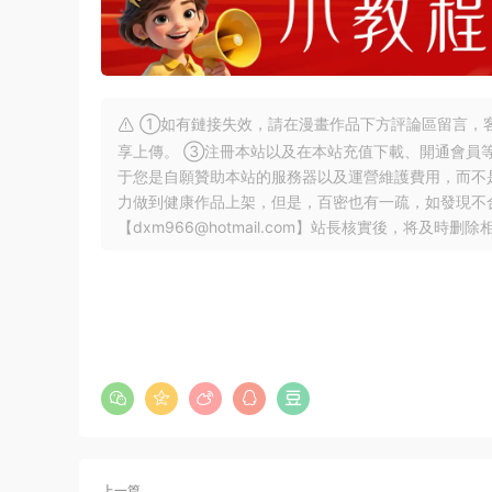
①如有鏈接失效，請在漫畫作品下方評論區留言，客
享上傳。 ③注冊本站以及在本站充值下載、開通會員
于您是自願贊助本站的服務器以及運營維護費用，而不
力做到健康作品上架，但是，百密也有一疏，如發現不
【
dxm966@hotmail.com
】站長核實後，将及時删除
上一篇