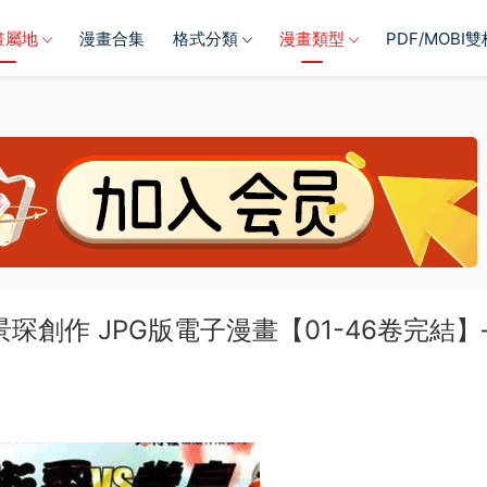
畫屬地
漫畫合集
格式分類
漫畫類型
PDF/MOBI
創作 JPG版電子漫畫【01-46卷完結】