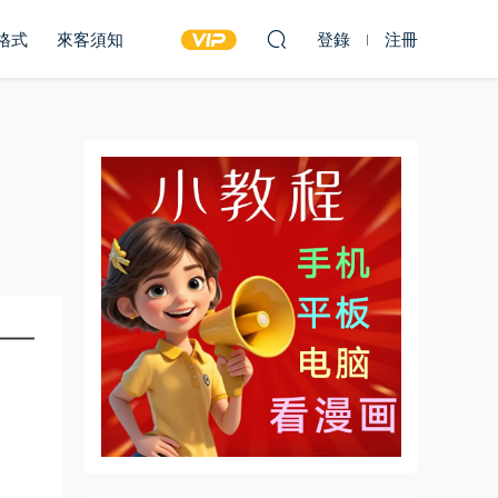
雙格式
來客須知
登錄
注冊
—–