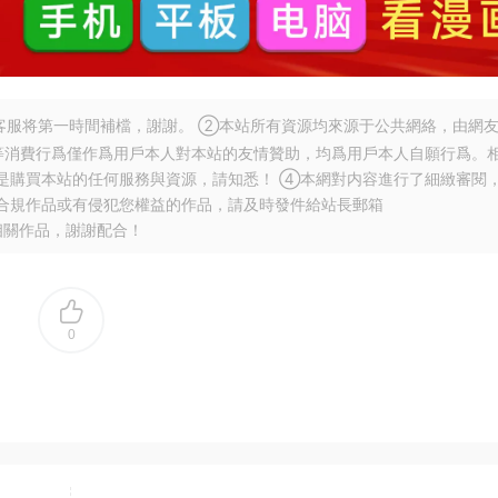
服将第一時間補檔，謝謝。 ②本站所有資源均來源于公共網絡，由網
等消費行爲僅作爲用戶本人對本站的友情贊助，均爲用戶本人自願行爲。
是購買本站的任何服務與資源，請知悉！ ④本網對内容進行了細緻審閱
合規作品或有侵犯您權益的作品，請及時發件給站長郵箱
相關作品，謝謝配合！
0