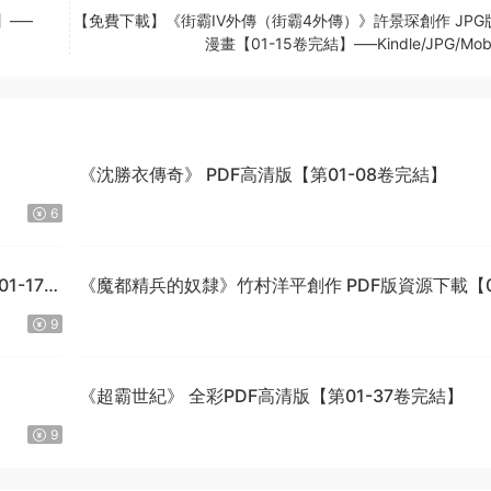
】—–
【免費下載】《街霸IV外傳（街霸4外傳）》許景琛創作 JPG
漫畫【01-15卷完結】—–Kindle/JPG/Mobi
】
《沈勝衣傳奇》 PDF高清版【第01-08卷完結】
6
1-170
《魔都精兵的奴隸》竹村洋平創作 PDF版資源下載【0
15卷連125-149話+番外連載】【電子版漫畫】
9
《超霸世紀》 全彩PDF高清版【第01-37卷完結】
9