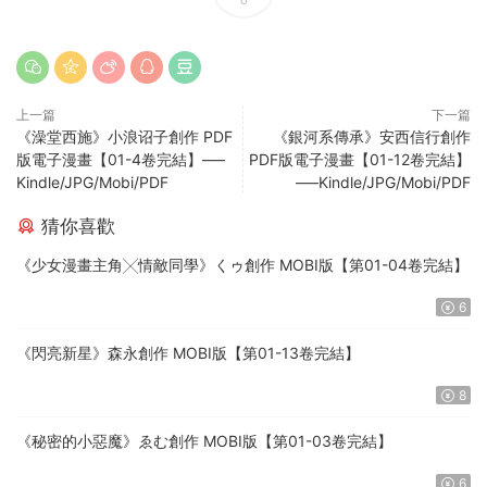
上一篇
下一篇
《澡堂西施》小浪诏子創作 PDF
《銀河系傳承》安西信行創作
版電子漫畫【01-4卷完結】—–
PDF版電子漫畫【01-12卷完結】
Kindle/JPG/Mobi/PDF
—–Kindle/JPG/Mobi/PDF
猜你喜歡
《少女漫畫主角╳情敵同學》くゥ創作 MOBI版【第01-04卷完結】
6
《閃亮新星》森永創作 MOBI版【第01-13卷完結】
8
《秘密的小惡魔》ゑむ創作 MOBI版【第01-03卷完結】
6