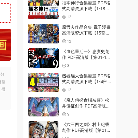
福本伸行合集漫畫 PDF格
式高清資源下載【1-18部
完結】Kindle電子漫畫資
12
源精品
原哲夫作品合集 電子漫畫
高清版資源下載【15部合
集完結】【PDF格式】
12
【電子版漫畫】
《血色星期一》惠廣史創
作 PDF高清版【第01-11
卷完結】
8
友分
機器貓大合集漫畫 PDF格
式高清資源下載【1-4部
相當
合集完結】Kindle電子漫
，盡
12
畫資源精品
《魔人偵探食腦奈羅》松
井優征創作 PDF高清版
【第01-23卷完結】
9
《六三四之劍》村上紀香
創作 PDF高清版【第01-
24卷完結】