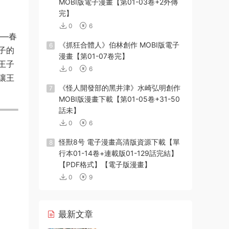
MOBI版電子漫畫【第01-03卷+2外傳
完】
0
6
——春
《抓狂合體人》伯林創作 MOBI版電子
6
子的
漫畫【第01-07卷完】
王子
0
6
讓王
《怪人開發部的黑井津》水崎弘明創作
7
MOBI版漫畫下載【第01-05卷+31-50
話未】
0
6
怪獸8号 電子漫畫高清版資源下載【單
8
行本01-14卷+連載版01-129話完結】
【PDF格式】【電子版漫畫】
0
9
最新文章