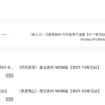
】—–
《猩人王》刃森尊創作 PDF版電子漫畫【01-7卷完結
Kindle/JPG/Mob
1-04
《閃亮新星》森永創作 MOBI版【第01-13卷完結】
6
完結】
《累累戰記》雨宮創作 MOBI版【第01-03卷完結】
6