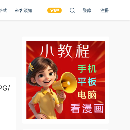
雙格式
來客須知
登錄
注冊
G/