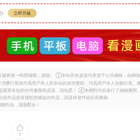
費）
立即升級
服将第一時間補檔，謝謝。 ②本站所有資源均來源于公共網絡，由網
等消費行爲僅作爲用戶本人對本站的友情贊助，均爲用戶本人自願行爲。
是購買本站的任何服務與資源，請知悉！ ④本網對内容進行了細緻審閱
合規作品或有侵犯您權益的作品，請及時發件給站長郵箱
相關作品，謝謝配合！
0