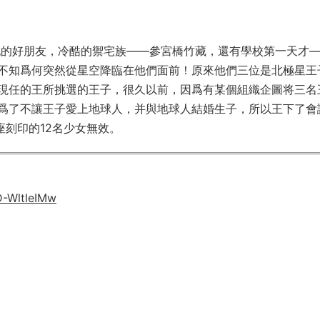
他的好朋友，冷酷的禦宅族——參宮橋竹藏，還有學校第一天才
不知爲何突然從星空降臨在他們面前！原來他們三位是北極星王
現任的王所挑選的王子，很久以前，因爲有某個組織企圖将三名
爲了不讓王子愛上地球人，并與地球人結婚生子，所以王下了會
座刻印的12名少女無效。
D-WltleIMw