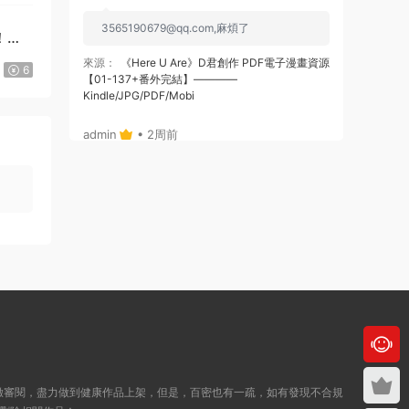
3565190679@qq.com
,麻煩了
！》
來源：
《Here U Are》D君創作 PDF電子漫畫資源
6
【01-137+番外完結】————
Kindle/JPG/PDF/Mobi
admin
• 2周前
或者，你給個郵箱，我将鏈接通過郵箱發給
你哈
來源：
《Here U Are》D君創作 PDF電子漫畫資源
【01-137+番外完結】————
Kindle/JPG/PDF/Mobi
admin
• 2周前
哦，沒注冊，拍後，也可自動跳轉出鏈接
的，你看下，就是在拍的那個位置
來源：
《Here U Are》D君創作 PDF電子漫畫資源
緻審閱，盡力做到健康作品上架，但是，百密也有一疏，如有發現不合規
【01-137+番外完結】————