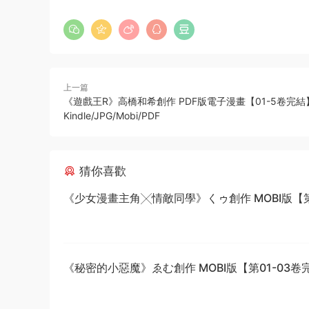
上一篇
《遊戲王R》高橋和希創作 PDF版電子漫畫【01-5卷完結
Kindle/JPG/Mobi/PDF
猜你喜歡
《少女漫畫主角╳情敵同學》くゥ創作 MOBI版【第0
卷完結】
《秘密的小惡魔》ゑむ創作 MOBI版【第01-03卷