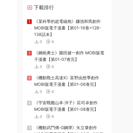
下載排行
《某科學的超電磁炮》鐮池和馬創作
1
MOBI版電子漫畫【第01-16卷+128-
138話未】
0
6
《鋼炮勇士》園田健一創作 MOBI版電
2
子漫畫【第01-07卷完】
0
6
《機動戰士高達X》富野由悠季創作
3
MOBI版電子漫畫【第01-06卷完】
0
6
《宇宙戰艦山本·洋子》莊司卓創作
4
MOBI版電子漫畫【第01-08卷完】
0
6
《機動武鬥傳-G鋼彈》矢立肇創作
5