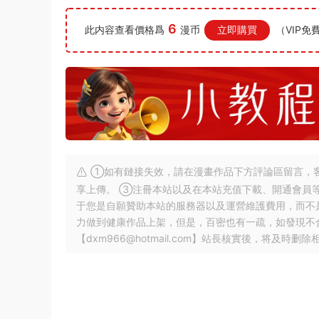
6
此内容查看價格爲
漫币
立即購買
（VIP免
①如有鏈接失效，請在漫畫作品下方評論區留言，客
享上傳。 ③注冊本站以及在本站充值下載、開通會員
于您是自願贊助本站的服務器以及運營維護費用，而不
力做到健康作品上架，但是，百密也有一疏，如發現不
【
dxm966@hotmail.com
】站長核實後，将及時删除