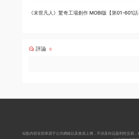
《末世凡人》驚奇工場創作 MOBI版【第01-601
結】
評論
0
站點内容全部來源于公共網絡以及會員上傳，不涉及作品盈利性交易，