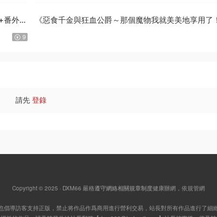
話+番外完
《惡食千金與狂血公爵～那個魔物我就美美地享用了
星彼方原作 MOBI版【第01-08卷連載中】
9
請先
登錄
Copyright © 2025 · DXM66
嚴格
遵守網絡相關規章制度
健康辦網，依規管網
也倡導訪客支持正版，禁止将作品作爲商用進行營利交易，站長對所有作品進行了細