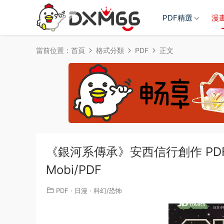
PDF精選
漫
當前位置：
首頁
格式分類
PDF
正文
《銀河系傳承》安西信行創作 PDF版電
Mobi/PDF
PDF
·
日漫
·
科幻/恐怖