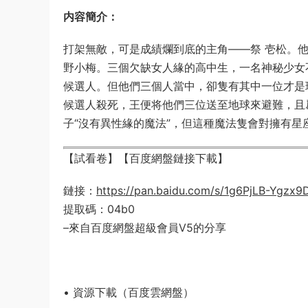
内容簡介：
打架無敵，可是成績爛到底的主角——祭 壱松。
野小梅。三個欠缺女人緣的高中生，一名神秘少女
候選人。但他們三個人當中，卻隻有其中一位才是
候選人殺死，王便将他們三位送至地球來避難，且
子“沒有異性緣的魔法”，但這種魔法隻會對擁有星
【試看卷】【百度網盤鏈接下載】
鏈接：
https://pan.baidu.com/s/1g6PjLB-Ygzx9
提取碼：04b0
–來自百度網盤超級會員V5的分享
• 資源下載（百度雲網盤）