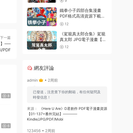
9
鐵拳小子四部合集漫畫
PDF格式高清資源下載
【1-4部合集完結】Kindle
12
電子漫畫資源精品
《駕籠真太郎合集》駕籠
下一篇
真太郎 JPG電子漫畫【全
】—–
系完結】————
12
i/PDF
Kindle/JPG/PDF/Mobi
網友評論
admin
• 2周前
已發送，注意查下你的郵箱，有任何疑問及
8
時發信息！
來源：
《Here U Are》D君創作 PDF電子漫畫資源
【01-137+番外完結】————
Kindle/JPG/PDF/Mobi
6
123456 • 2周前