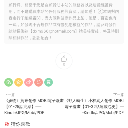
願行爲。相當于您是自願贊助本站的服務器以及運營維護費
用，而不是購買本站的任何服務與資源，請知悉！ ④本網對内
容進行了細緻審閱，盡力做到健康作品上架，但是，百密也有
一疏，如發現不合規作品或有侵犯您權益的作品，請及時發件
給站長郵箱【
dxm966@hotmail.com
】站長核實後，将及時删
除相關作品，謝謝配合！
0
上一篇
下一篇
《妖物》賀來創作 MOBI電子漫畫
《野人轉生》小林嵩人創作 MOBI
【01-25話完結】—–
電子漫畫【01-32話連載包更】—
Kindle/JPG/Mobi/PDF
–Kindle/JPG/Mobi/PDF
猜你喜歡