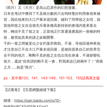
《雨月》又《天月》是高山忍原作的幻想漫畫。
日本史考試中獲得了不及格分數的六合鸨時隻好利用春假來補
習，因此他來到大江戶幕末巡回展。碰到了同學筱之女绀，就
當他和筱之女在這個充斥着各種高新技術的會場内逛來逛去
時，轉頭不見了筱之女，正當他正打算通過裏面的一座橋的時
候，被突如其來的謎之妖鵺襲擊。
千鈞一發之間被某位少女朽葉所救助。不過，等他回過神來他
才注意自己不在大江戶幕末巡回展，是個與原來自己的世界完
全不同的地方，剛剛不見的筱之女也出現在身邊，不過卻變化
很大，還說“你所謂的剛不見一會，對我來說已經兩年了！”雨夜
之月……就是“雨月”。
ps：其中第130、141、143-149、151-153、155話爲英文版
【試看卷】【百度網盤鏈接下載】
鏈接：
https://pan.baidu.com/s/1D-
NHEBipRCX5d0S9LkYxnQ