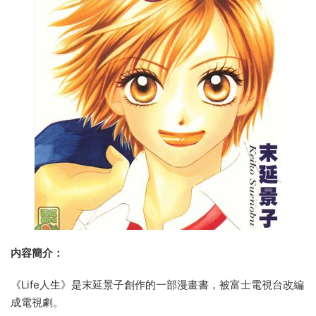
内容簡介：
《Life人生》是末延景子創作的一部漫畫書，被富士電視台改編
成電視劇。