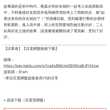
故事講的是初中時代，椎葉步和好友相約一起考入名校西館高
中，不料最後好友因意外落馬轉而埋怨考上了西館的步，稱“如
果沒有你的存在就好了！”并跳樓自殺。受到嚴重打擊的步變得
郁郁寡歡，進入高中後，班上的安西愛海對她主動示好，二人
結爲好友之後的故事，該漫畫後被翻拍成了電視劇，受到了好
評。
【試看卷】【百度網盤鏈接下載】
鏈接：
https://pan.baidu.com/s/1caAsBMLtwSB0GhaBJPH3ow
提取碼：81wh
–來自百度網盤超級會員V5的分享
• 資源下載（百度雲網盤）