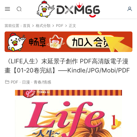
當前位置：
首頁
格式分類
PDF
正文
《LIFE人生》末延景子創作 PDF高清版電子漫
畫【01-20卷完結】—–Kindle/JPG/Mobi/PDF
PDF
·
日漫
·
青春/情感