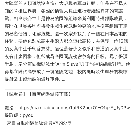
大陣營的人類雖然沒有進行大規模的軍事行動，但是在不爲人
知的背後世界裏，各國的情報人員正進行着殘酷異常的間諜
戰。相良宗介中士是神秘的國際組織米斯利爾特殊部隊成員，
專門在世界各地即将發生戰争或武裝沖突的地區從事組織下達
的秘密任務，化解危機。這一次宗介接到了一個在日本當地的
任務，要他化裝成高中生潛入都立陣代高校，去保護一位16歲
的女高中生千鳥香奈芽。這位藍發少女似乎和普通的女高中生
沒有什麽兩樣，但卻成爲各國間諜秘密争奪的目标。爲了保護
千鳥，宗介駕駛機動戰士“Arm Slave”與其他神秘組織對峙。使
得都立陣代高校成了一塊危險之地，校内随時發生瘋狂的機槍
掃射及山崩地裂的爆炸事件……
【試看卷】【百度網盤鏈接下載】
鏈接：
https://pan.baidu.com/s/1bfRK2bdrO1-Q1g-A_Jy0Pw
提取碼：pyo0
–來自百度網盤超級會員V5的分享