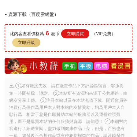
• 資源下載（百度雲網盤）
6
此内容查看價格爲
漫币
立即購買
（VIP免費）
立即升級
①如有鏈接失效，請在漫畫作品下方評論區留言，客服将
第一時間補檔，謝謝。 ②本站所有資源均來源于公共網絡，由
網友分享上傳。 ③注冊本站以及在本站充值下載、開通會員等
消費行爲僅作爲用戶本人對本站的友情贊助，均爲用戶本人自
願行爲。相當于您是自願贊助本站的服務器以及運營維護費
用，而不是購買本站的任何服務與資源，請知悉！ ④本網對内
容進行了細緻審閱，盡力做到健康作品上架，但是，百密也有
一疏，如發現不合規作品或有侵犯您權益的作品，請及時發件