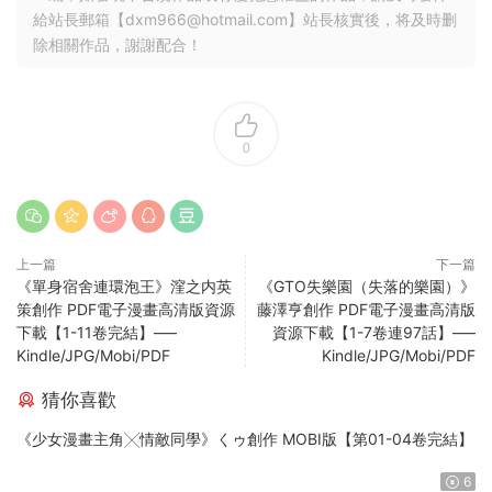
給站長郵箱【
dxm966@hotmail.com
】站長核實後，将及時删
除相關作品，謝謝配合！
0
上一篇
下一篇
《單身宿舍連環泡王》漥之内英
《GTO失樂園（失落的樂園）》
策創作 PDF電子漫畫高清版資源
藤澤亨創作 PDF電子漫畫高清版
下載【1-11卷完結】—–
資源下載【1-7卷連97話】—–
Kindle/JPG/Mobi/PDF
Kindle/JPG/Mobi/PDF
猜你喜歡
《少女漫畫主角╳情敵同學》くゥ創作 MOBI版【第01-04卷完結】
6