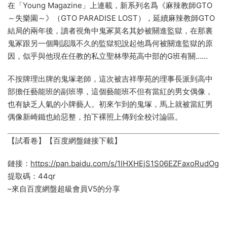
在「Young Magazine」上連載，新系列名爲《麻辣教師GTO
～失樂園～》（GTO PARADISE LOST），延續麻辣教師GTO
結局的兩年後，讀者視角中鬼冢莫名其妙被關進監獄，在那裏
鬼冢跟另一個剛認識不久的監獄犯說起他爲何被關進監獄的原
因，似乎與他現在任教的私立聖林學苑高中部的G班有關……
不按牌理出牌的鬼塚老師，這次被吉祥學苑的理事長派到高中
部擔任藝能班的副班導，這個藝能班不但有當紅的男女偶像，
也有缺乏人氣的小牌藝人。初來乍到的鬼塚，馬上就被當紅男
偶像新崎鐵也給惡整，拍下裸照上傳到全校讨論區。
【試看卷】【百度網盤鏈接下載】
鏈接：
https://pan.baidu.com/s/1lHXHEjS1S06EZFaxoRudOg
提取碼：44qr
–來自百度網盤超級會員V5的分享