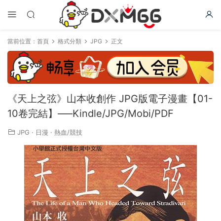
當前位置：
首頁
格式分類
JPG
正文
《天上之弦》山本收創作 JPG版電子漫畫【01-
10卷完結】—–Kindle/JPG/Mobi/PDF
JPG
·
日漫
·
熱血/競技