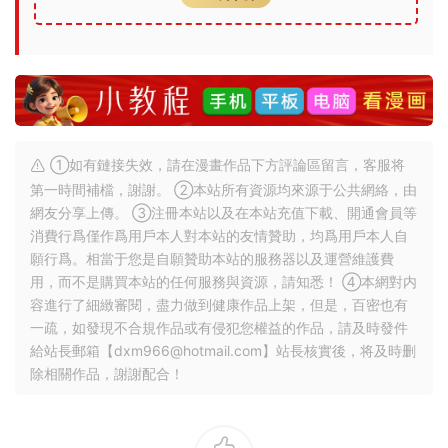
①如有鏈接失效，請在漫畫作品下方評論區留言，客服将
第一時間補檔，謝謝。 ②本站所有資源均來源于公共網絡，由
網友分享上傳。 ③注冊本站以及在本站充值下載、開通會員等
消費行爲僅作爲用戶本人對本站的友情贊助，均爲用戶本人自
願行爲。相當于您是自願贊助本站的服務器以及運營維護費
用，而不是購買本站的任何服務與資源，請知悉！ ④本網對内
容進行了細緻審閱，盡力做到健康作品上架，但是，百密也有
一疏，如發現不合規作品或有侵犯您權益的作品，請及時發件
給站長郵箱【
dxm966@hotmail.com
】站長核實後，将及時删
除相關作品，謝謝配合！