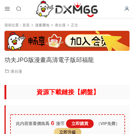
當前位置：
首頁
漫畫屬地
港台漫
正文
功夫JPG版漫畫高清電子版邱福龍
港台漫
資源下載鏈接【網盤】
6
此内容查看價格爲
漫币
立即購買
（VIP免費）
立即升級