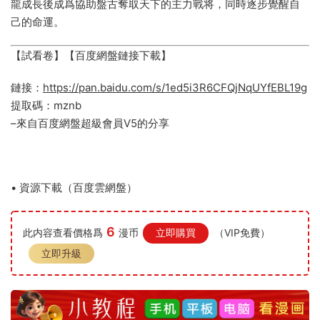
龍成長後成爲協助盤古奪取天下的主力戰将，同時逐步覺醒自
己的命運。
【試看卷】【百度網盤鏈接下載】
鏈接：
https://pan.baidu.com/s/1ed5i3R6CFQjNqUYfEBL19g
提取碼：mznb
–來自百度網盤超級會員V5的分享
• 資源下載（百度雲網盤）
6
此内容查看價格爲
漫币
立即購買
（VIP免費）
立即升級