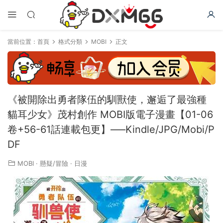
當前位置：
首頁
格式分類
MOBI
正文
《被開除出勇者隊伍的馴獸使，邂逅了最強種
貓耳少女》茂村創作 MOBI版電子漫畫【01-06
卷+56-61話連載包更】—–Kindle/JPG/Mobi/P
DF
MOBI
·
懸疑/冒險
·
日漫