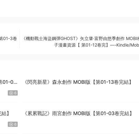
01-3卷
《機動戰士海盜鋼彈GHOST》矢立肇·富野由悠季創作 MOBI
子漫畫資源【 第01-12卷完】—-Kindle/Mobi
1-04
《閃亮新星》森永創作 MOBI版【第01-13卷完結】
6
完結】
《累累戰記》雨宮創作 MOBI版【第01-03卷完結】
6