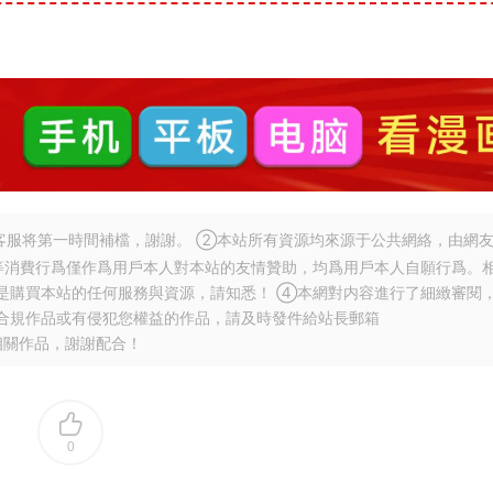
服将第一時間補檔，謝謝。 ②本站所有資源均來源于公共網絡，由網
等消費行爲僅作爲用戶本人對本站的友情贊助，均爲用戶本人自願行爲。
是購買本站的任何服務與資源，請知悉！ ④本網對内容進行了細緻審閱
合規作品或有侵犯您權益的作品，請及時發件給站長郵箱
相關作品，謝謝配合！
0