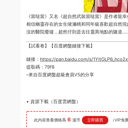
《當哒當》又名《超自然武裝當哒當》是作者龍幸
相信幽靈存在的女生绫濑桃和同年級喜歡超自然現
沒的醫院廢墟，超然仔則是去往靈異地點的隧道…
【試看卷】【百度網盤鏈接下載】
鏈接：
https://pan.baidu.com/s/1YitOLP6_hco
提取碼：79f8
–來自百度網盤超級會員V5的分享
• 資源下載（百度雲網盤）
6
此内容查看價格爲
漫币
立即購買
（VIP免