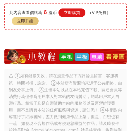
6
此内容查看價格爲
漫币
立即購買
（VIP免費）
立即升級
①如有鏈接失效，請在漫畫作品下方評論區留言，客服将
第一時間補檔，謝謝。 ②本站所有資源均來源于公共網絡，由
網友分享上傳。 ③注冊本站以及在本站充值下載、開通會員等
消費行爲僅作爲用戶本人對本站的友情贊助，均爲用戶本人自
願行爲。相當于您是自願贊助本站的服務器以及運營維護費
用，而不是購買本站的任何服務與資源，請知悉！ ④本網對内
容進行了細緻審閱，盡力做到健康作品上架，但是，百密也有
一疏，如發現不合規作品或有侵犯您權益的作品，請及時發件
給站長郵箱【
dxm966@hotmail.com
】站長核實後，将及時删