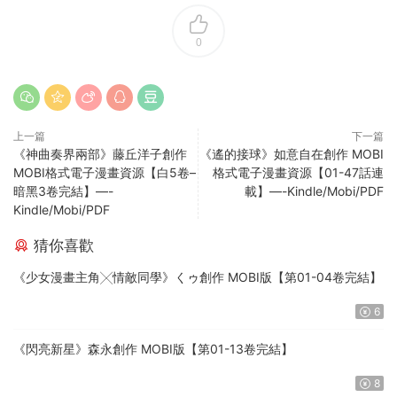
0
上一篇
下一篇
《神曲奏界兩部》藤丘洋子創作
《遙的接球》如意自在創作 MOBI
MOBI格式電子漫畫資源【白5卷–
格式電子漫畫資源【01-47話連
暗黑3卷完結】—-
載】—-Kindle/Mobi/PDF
Kindle/Mobi/PDF
猜你喜歡
《少女漫畫主角╳情敵同學》くゥ創作 MOBI版【第01-04卷完結】
6
《閃亮新星》森永創作 MOBI版【第01-13卷完結】
8