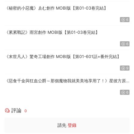
《秘密的小惡魔》ゑむ創作 MOBI版【第01-03卷完結】
6
《累累戰記》雨宮創作 MOBI版【第01-03卷完結】
6
《末世凡人》驚奇工場創作 MOBI版【第01-601話+番外完結】
9
《惡食千金與狂血公爵～那個魔物我就美美地享用了！》星彼方原
作 MOBI版【第01-08卷連載中】
6
評論
0
請先
登錄