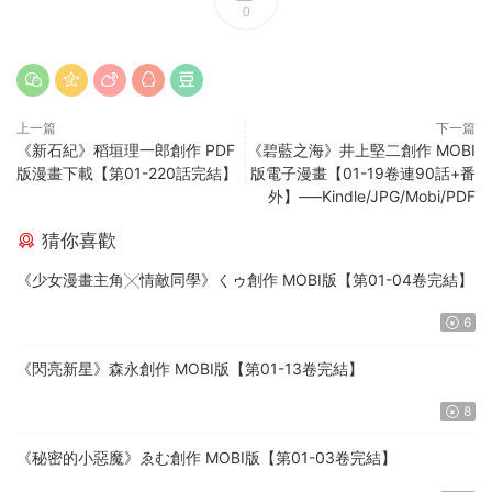
0
上一篇
下一篇
《新石紀》稻垣理一郎創作 PDF
《碧藍之海》井上堅二創作 MOBI
版漫畫下載【第01-220話完結】
版電子漫畫【01-19卷連90話+番
外】—–Kindle/JPG/Mobi/PDF
猜你喜歡
《少女漫畫主角╳情敵同學》くゥ創作 MOBI版【第01-04卷完結】
6
《閃亮新星》森永創作 MOBI版【第01-13卷完結】
8
《秘密的小惡魔》ゑむ創作 MOBI版【第01-03卷完結】