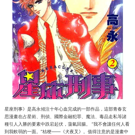
星座刑事》是高永傾注十年心血完成的一部作品，這部青春玄
思漫畫在占星術、刑偵、國際金融犯罪、魔法、毒品走私等諸
種引人入勝的要素中跌宕起伏，蕩氣回腸。 “我不會讓任何人看
到我軟弱的一面。”桔梗——《犬夜叉》。值得注意的是漫畫中