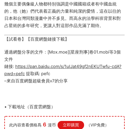
幾個主要偶像級人物都特别強調是中國國籍或者有中國血統
的，他（她）們代表着正義的力量和純潔的愛情，這在以往的
日本和台灣同類漫畫中并不多見。而高永的法學科班背景和對
占星術的多年研究，更讓人對這部作品充滿了期待。
【試看卷】【百度網盤鏈接下載】
通過網盤分享的文件：[Mox.moe][星座刑事]卷01.mobi等3個
文件
鏈接:
https://pan.baidu.com/s/1uIJat49gf2nEKUTwfu-cdA?
pwd=pefc
提取碼: pefc
–來自百度網盤超級會員v7的分享
• 下載地址（百度雲網盤）
6
此内容查看價格爲
漫币
立即購買
（VIP免費）