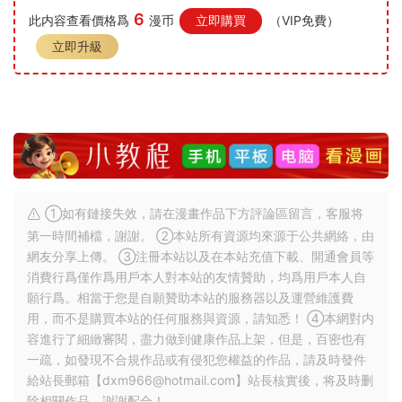
6
此内容查看價格爲
漫币
立即購買
（VIP免費）
立即升級
①如有鏈接失效，請在漫畫作品下方評論區留言，客服将
第一時間補檔，謝謝。 ②本站所有資源均來源于公共網絡，由
網友分享上傳。 ③注冊本站以及在本站充值下載、開通會員等
消費行爲僅作爲用戶本人對本站的友情贊助，均爲用戶本人自
願行爲。相當于您是自願贊助本站的服務器以及運營維護費
用，而不是購買本站的任何服務與資源，請知悉！ ④本網對内
容進行了細緻審閱，盡力做到健康作品上架，但是，百密也有
一疏，如發現不合規作品或有侵犯您權益的作品，請及時發件
給站長郵箱【
dxm966@hotmail.com
】站長核實後，将及時删
除相關作品，謝謝配合！