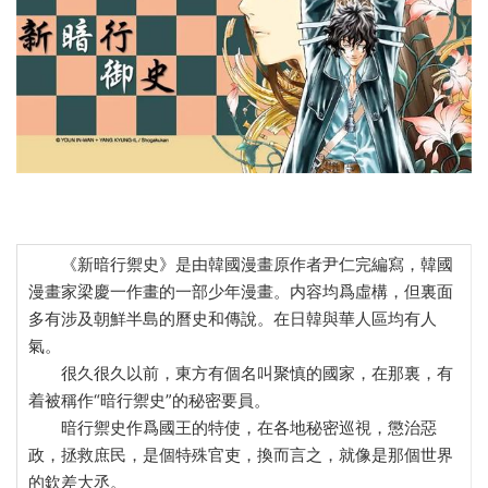
《新暗行禦史》是由韓國漫畫原作者尹仁完編寫，韓國
漫畫家梁慶一作畫的一部少年漫畫。内容均爲虛構，但裏面
多有涉及朝鮮半島的曆史和傳說。在日韓與華人區均有人
氣。
很久很久以前，東方有個名叫聚慎的國家，在那裏，有
着被稱作“暗行禦史”的秘密要員。
暗行禦史作爲國王的特使，在各地秘密巡視，懲治惡
政，拯救庶民，是個特殊官吏，換而言之，就像是那個世界
的欽差大丞。