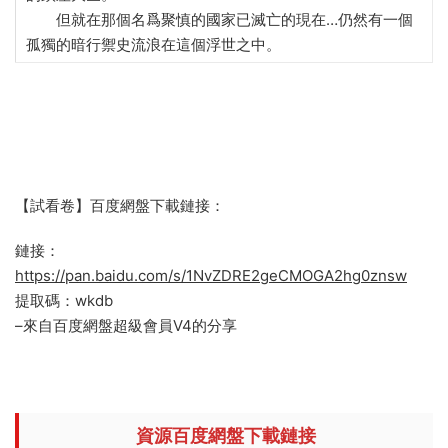
但就在那個名爲聚慎的國家已滅亡的現在…仍然有一個
孤獨的暗行禦史流浪在這個浮世之中。
【試看卷】百度網盤下載鏈接：
鏈接：
https://pan.baidu.com/s/1NvZDRE2geCMOGA2hg0znsw
提取碼：wkdb
–來自百度網盤超級會員V4的分享
資源百度網盤下載鏈接