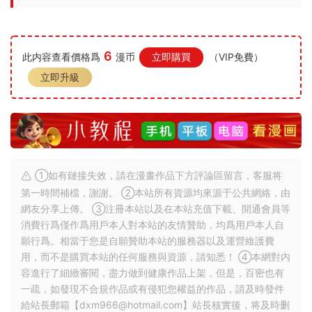
6
此内容查看價格爲
漫币
立即購買
（VIP免費）
立即升級
①如有鏈接失效，請在漫畫作品下方評論區留言，客服将
第一時間補檔，謝謝。 ②本站所有資源均來源于公共網絡，由
網友分享上傳。 ③注冊本站以及在本站充值下載、開通會員等
消費行爲僅作爲用戶本人對本站的友情贊助，均爲用戶本人自
願行爲。相當于您是自願贊助本站的服務器以及運營維護費
用，而不是購買本站的任何服務與資源，請知悉！ ④本網對内
容進行了細緻審閱，盡力做到健康作品上架，但是，百密也有
一疏，如發現不合規作品或有侵犯您權益的作品，請及時發件
給站長郵箱【
dxm966@hotmail.com
】站長核實後，将及時删