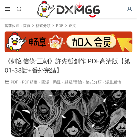
當前位置：
首頁
格式分類
PDF
正文
《刺客信條:王朝》許先哲創作 PDF高清版【第
01-38話+番外完結】
PDF
·
PDF精選
·
國漫
·
懸疑
·
懸疑/冒險
·
格式分類
·
漫畫屬地