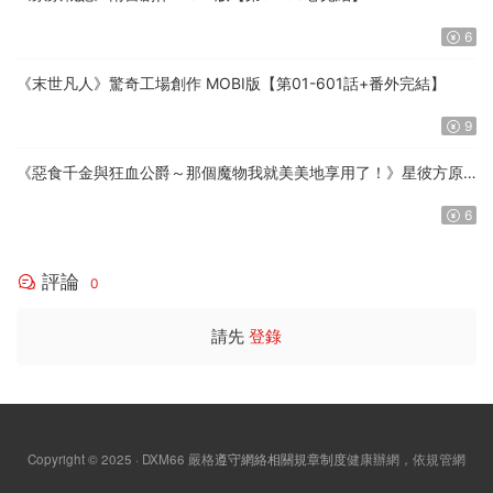
6
《末世凡人》驚奇工場創作 MOBI版【第01-601話+番外完結】
9
《惡食千金與狂血公爵～那個魔物我就美美地享用了！》星彼方原
作 MOBI版【第01-08卷連載中】
6
評論
0
請先
登錄
Copyright © 2025 · DXM66
嚴格
遵守網絡相關規章制度
健康辦網，依規管網