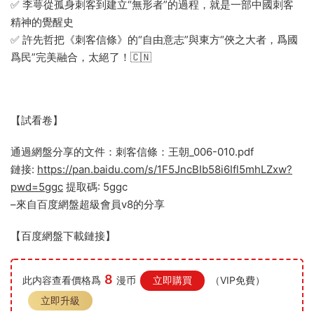
✅ 李萼從孤身刺客到建立“無形者”的過程，就是一部中國刺客
精神的覺醒史
✅ 許先哲把《刺客信條》的“自由意志”與東方“俠之大者，爲國
爲民”完美融合，太絕了！🇨🇳
【試看卷】
通過網盤分享的文件：刺客信條：王朝_006-010.pdf
鏈接:
https://pan.baidu.com/s/1F5JncBIb58i6Ifl5mhLZxw?
pwd=5ggc
提取碼: 5ggc
–來自百度網盤超級會員v8的分享
【百度網盤下載鏈接】
8
此内容查看價格爲
漫币
立即購買
（VIP免費）
立即升級