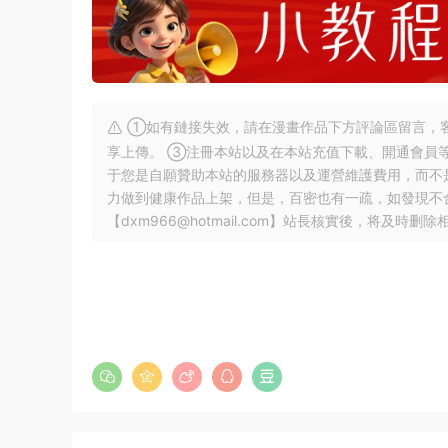
①如有鏈接失效，請在漫畫作品下方評論區留言，客
享上傳。 ③注冊本站以及在本站充值下載、開通會員
于您是自願贊助本站的服務器以及運營維護費用，而不
力做到健康作品上架，但是，百密也有一疏，如發現不
【
dxm966@hotmail.com
】站長核實後，将及時删除