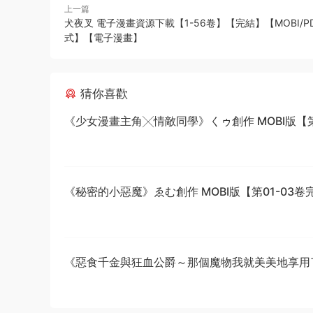
上一篇
犬夜叉 電子漫畫資源下載【1-56卷】【完結】【MOBI/P
式】【電子漫畫】
猜你喜歡
《少女漫畫主角╳情敵同學》くゥ創作 MOBI版【第0
卷完結】
《秘密的小惡魔》ゑむ創作 MOBI版【第01-03卷
《惡食千金與狂血公爵～那個魔物我就美美地享用
星彼方原作 MOBI版【第01-08卷連載中】