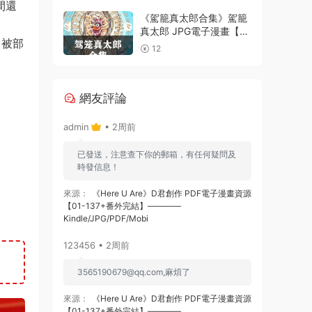
電子漫畫資源精品
間還
《駕籠真太郎合集》駕籠
真太郎 JPG電子漫畫【全
角被部
系完結】————
12
Kindle/JPG/PDF/Mobi
網友評論
admin
• 2周前
已發送，注意查下你的郵箱，有任何疑問及
時發信息！
來源：
《Here U Are》D君創作 PDF電子漫畫資源
【01-137+番外完結】————
Kindle/JPG/PDF/Mobi
123456 • 2周前
3565190679@qq.com
,麻煩了
來源：
《Here U Are》D君創作 PDF電子漫畫資源
【01-137+番外完結】————