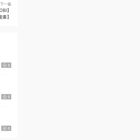
下一篇
OBI】
來源：
《Here U Are》D君創作 PDF電子漫畫資源
【01-137+番外完結】————
漫畫】
Kindle/JPG/PDF/Mobi
123456 • 2周前
我買的時候沒有注冊，已經付款了，然後才
注冊的，那裏還是顯示購買
來源：
《Here U Are》D君創作 PDF電子漫畫資源
8
【01-137+番外完結】————
Kindle/JPG/PDF/Mobi
admin
• 2周前
6
就是下方會出現一個百度網盤鏈接， 打開
即可，還不明白的話，點擊這個頁面右上
角...
】
來源：
《Here U Are》D君創作 PDF電子漫畫資源
6
【01-137+番外完結】————
Kindle/JPG/PDF/Mobi