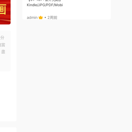
Kindle/JPG/PDF/Mobi
admin
• 2周前
或者，你給個郵箱，我将鏈接通過郵箱發給
你哈
友分
相當
來源：
《Here U Are》D君創作 PDF電子漫畫資源
【01-137+番外完結】————
，盡
Kindle/JPG/PDF/Mobi
admin
• 2周前
哦，沒注冊，拍後，也可自動跳轉出鏈接
的，你看下，就是在拍的那個位置
來源：
《Here U Are》D君創作 PDF電子漫畫資源
【01-137+番外完結】————
Kindle/JPG/PDF/Mobi
123456 • 2周前
21：29：20付款的