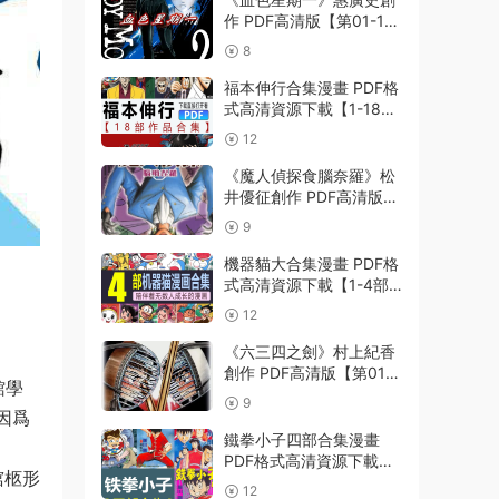
作 PDF高清版【第01-11
卷完結】
8
福本伸行合集漫畫 PDF格
式高清資源下載【1-18部
完結】Kindle電子漫畫資
12
源精品
《魔人偵探食腦奈羅》松
井優征創作 PDF高清版
【第01-23卷完結】
9
機器貓大合集漫畫 PDF格
式高清資源下載【1-4部
合集完結】Kindle電子漫
12
畫資源精品
《六三四之劍》村上紀香
創作 PDF高清版【第01-
館學
24卷完結】
9
因爲
鐵拳小子四部合集漫畫
PDF格式高清資源下載
棺柩形
【1-4部合集完結】Kindle
12