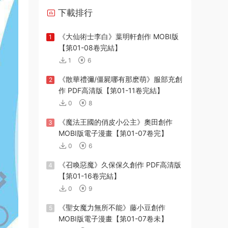
下載排行
《大仙術士李白》葉明軒創作 MOBI版
1
【第01-08卷完結】
1
6
《散華禮彌/僵屍哪有那麽萌》服部充創
2
作 PDF高清版【第01-11卷完結】
0
8
《魔法王國的俏皮小公主》奧田創作
3
MOBI版電子漫畫【第01-07卷完】
0
6
《召喚惡魔》久保保久創作 PDF高清版
4
【第01-16卷完結】
0
9
《聖女魔力無所不能》藤小豆創作
5
MOBI版電子漫畫【第01-07卷未】