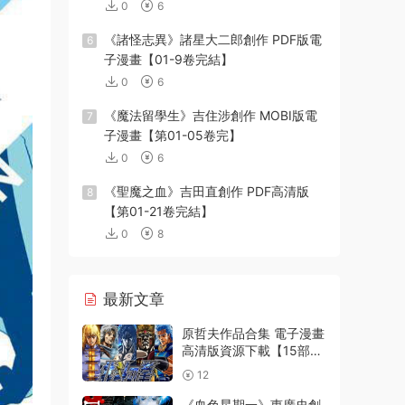
0
6
《諸怪志異》諸星大二郎創作 PDF版電
6
子漫畫【01-9卷完結】
0
6
《魔法留學生》吉住涉創作 MOBI版電
7
子漫畫【第01-05卷完】
0
6
《聖魔之血》吉田直創作 PDF高清版
8
【第01-21卷完結】
0
8
最新文章
原哲夫作品合集 電子漫畫
高清版資源下載【15部合
集完結】【PDF格式】
12
【電子版漫畫】
《血色星期一》惠廣史創