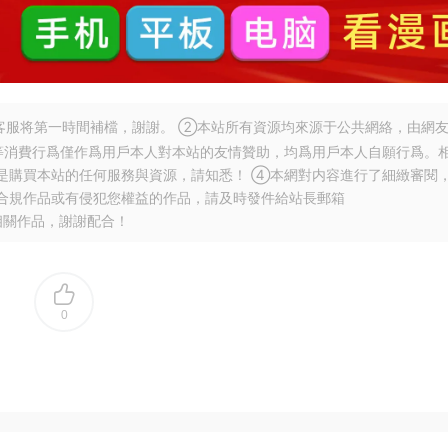
服将第一時間補檔，謝謝。 ②本站所有資源均來源于公共網絡，由網
等消費行爲僅作爲用戶本人對本站的友情贊助，均爲用戶本人自願行爲。
是購買本站的任何服務與資源，請知悉！ ④本網對内容進行了細緻審閱
合規作品或有侵犯您權益的作品，請及時發件給站長郵箱
相關作品，謝謝配合！
0