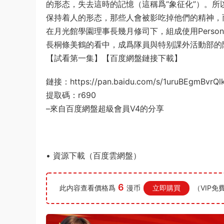
的形态，失去這時的記憶（這稱爲“象征化”）。
保持着人的形态，那些人會被影吃掉他們的精神，
在月光館學園理事長幾月修司下，組成使用Person
長桐條美鶴的看中，成爲隊員與特别課外活動部的
【試看第一集】【百度網盤鏈接下載】
鏈接：https://pan.baidu.com/s/1uruBEgmBvr
提取碼：r690
–來自百度網盤超級會員V4的分享
• 資源下載（百度雲網盤）
6
此内容查看價格爲
漫币
立即購買
（VIP免