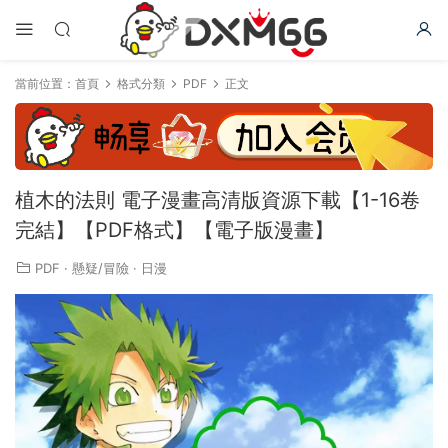
當前位置：
首頁
格式分類
PDF
正文
植木的法則 電子漫畫高清版資源下載【1-16卷
完結】【PDF格式】【電子版漫畫】
PDF
·
懸疑/冒險
·
日漫