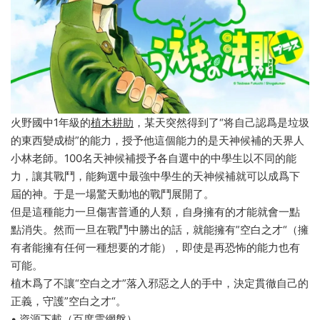
火野國中1年級的
植木耕助
，某天突然得到了“将自己認爲是垃圾
的東西變成樹”的能力，授予他這個能力的是天神候補的天界人
小林老師。100名天神候補授予各自選中的中學生以不同的能
力，讓其戰鬥，能夠選中最強中學生的天神候補就可以成爲下
屆的神。于是一場驚天動地的戰鬥展開了。
但是這種能力一旦傷害普通的人類，自身擁有的才能就會一點
點消失。然而一旦在戰鬥中勝出的話，就能擁有”空白之才“（擁
有者能擁有任何一種想要的才能），即使是再恐怖的能力也有
可能。
植木爲了不讓“空白之才”落入邪惡之人的手中，決定貫徹自己的
正義，守護”空白之才“。
• 資源下載（百度雲網盤）