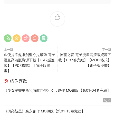
0
上一篇
下一篇
即使是不起眼劍聖亦是最強 電子
神龍之謎 電子漫畫高清版資源下
漫畫高清版資源下載【1-47話連
載【1-37卷完結】【MOBI格式】
載】【PDF格式】【電子版漫
【電子版漫畫】
畫】
猜你喜歡
《少女漫畫主角╳情敵同學》くゥ創作 MOBI版【第01-04卷完結】
6
《閃亮新星》森永創作 MOBI版【第01-13卷完結】