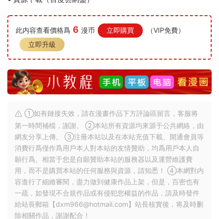
6
此内容查看價格爲
漫币
立即購買
（VIP免費）
立即升級
①如有鏈接失效，請在漫畫作品下方評論區留言，客服将
第一時間補檔，謝謝。 ②本站所有資源均來源于公共網絡，由
網友分享上傳。 ③注冊本站以及在本站充值下載、開通會員等
消費行爲僅作爲用戶本人對本站的友情贊助，均爲用戶本人自
願行爲。相當于您是自願贊助本站的服務器以及運營維護費
用，而不是購買本站的任何服務與資源，請知悉！ ④本網對内
容進行了細緻審閱，盡力做到健康作品上架，但是，百密也有
一疏，如發現不合規作品或有侵犯您權益的作品，請及時發件
給站長郵箱【
dxm966@hotmail.com
】站長核實後，将及時删
除相關作品，謝謝配合！