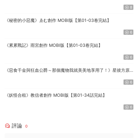
8
《秘密的小惡魔》ゑむ創作 MOBI版【第01-03卷完結】
6
《累累戰記》雨宮創作 MOBI版【第01-03卷完結】
6
《惡食千金與狂血公爵～那個魔物我就美美地享用了！》星彼方原
作 MOBI版【第01-08卷連載中】
6
《妖怪合租》教信者創作 MOBI版【第01-34話完結】
6
評論
0