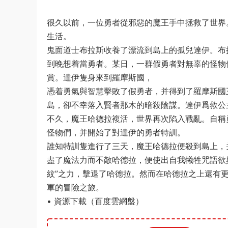
很久以前，一位勇者從邪惡的魔王手中拯救了世界
生活。
鬼面道士布拉斯收養了漂流到島上的孤兒達伊。布
到晚想着當勇者。某日，一群假勇者對無辜的怪物
賞。達伊隻身來到羅摩斯國，
憑着勇氣與智慧擊敗了假勇者，并得到了羅摩斯國
島，卻不幸落入賢者那木的暗殺陰謀。達伊爲救公
不久，魔王哈德拉複活，世界再次陷入戰亂。自稱
怪物們，并開始了對達伊的勇者特訓。
誰知特訓隻進行了三天，魔王哈德拉便殺到島上，
盡了魔法力而不敵哈德拉，便使出自我犧牲咒語欲與
紋”之力，擊退了哈德拉。然而在哈德拉之上還有更
軍的冒險之旅。
• 資源下載（百度雲網盤）