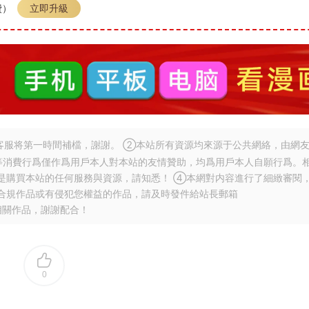
費）
立即升級
服将第一時間補檔，謝謝。 ②本站所有資源均來源于公共網絡，由網
等消費行爲僅作爲用戶本人對本站的友情贊助，均爲用戶本人自願行爲。
是購買本站的任何服務與資源，請知悉！ ④本網對内容進行了細緻審閱
合規作品或有侵犯您權益的作品，請及時發件給站長郵箱
相關作品，謝謝配合！
0