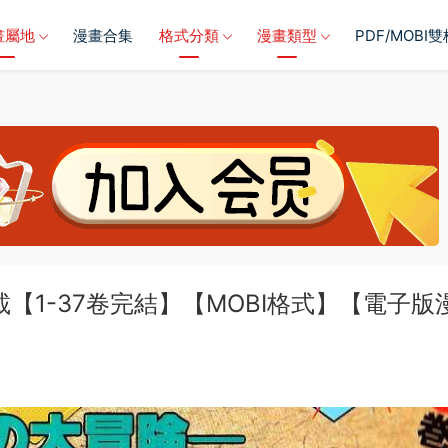
畫屬地
漫畫合集
格式分類
漫畫類型
PDF/MOBI
【1-37卷完結】【MOBI格式】【電子版