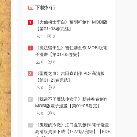
下載排行
《大仙術士李白》葉明軒創作 MOBI版
1
【第01-08卷完結】
1
6
《魔法留學生》吉住涉創作 MOBI版電
2
子漫畫【第01-05卷完】
0
6
《聖魔之血》吉田直創作 PDF高清版
3
【第01-21卷完結】
0
8
《我當不了魔法少女了》新井春卷創作
4
MOBI版電子漫畫【第01-05卷完】
0
6
《鬼燈的冷徹》江口夏實創作 電子漫畫
5
高清版資源下載【1-271話完結】【PDF