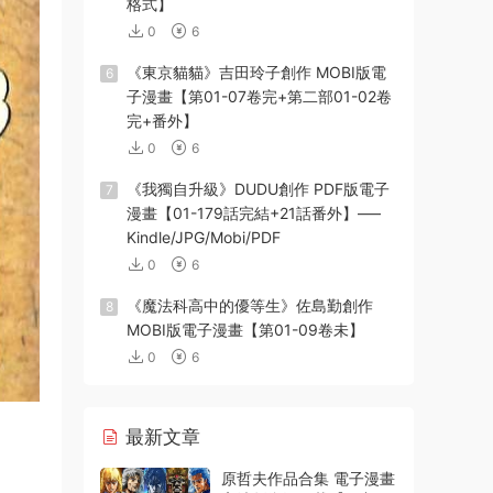
格式】
0
6
《東京貓貓》吉田玲子創作 MOBI版電
6
子漫畫【第01-07卷完+第二部01-02卷
完+番外】
0
6
《我獨自升級》DUDU創作 PDF版電子
7
漫畫【01-179話完結+21話番外】—–
Kindle/JPG/Mobi/PDF
0
6
《魔法科高中的優等生》佐島勤創作
8
MOBI版電子漫畫【第01-09卷未】
0
6
最新文章
原哲夫作品合集 電子漫畫