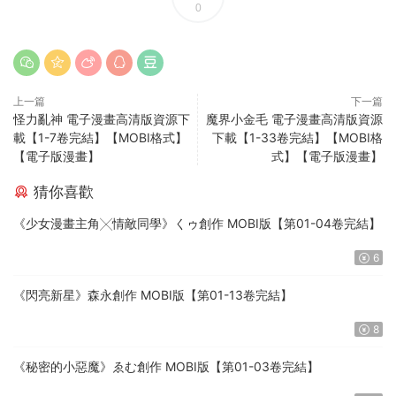
0
上一篇
下一篇
怪力亂神 電子漫畫高清版資源下
魔界小金毛 電子漫畫高清版資源
載【1-7卷完結】【MOBI格式】
下載【1-33卷完結】【MOBI格
【電子版漫畫】
式】【電子版漫畫】
猜你喜歡
《少女漫畫主角╳情敵同學》くゥ創作 MOBI版【第01-04卷完結】
6
《閃亮新星》森永創作 MOBI版【第01-13卷完結】
8
《秘密的小惡魔》ゑむ創作 MOBI版【第01-03卷完結】