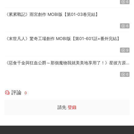
6
《累累戰記》雨宮創作 MOBI版【第01-03卷完結】
6
《末世凡人》驚奇工場創作 MOBI版【第01-601話+番外完結】
9
《惡食千金與狂血公爵～那個魔物我就美美地享用了！》星彼方原
作 MOBI版【第01-08卷連載中】
6
評論
0
請先
登錄