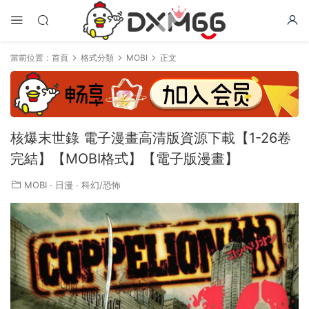
當前位置：
首頁
格式分類
MOBI
正文
核爆末世錄 電子漫畫高清版資源下載【1-26卷
完結】【MOBI格式】【電子版漫畫】
MOBI
·
日漫
·
科幻/恐怖