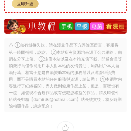
立即升級
①如有鏈接失效，請在漫畫作品下方評論區留言，客服将
第一時間補檔，謝謝。 ②本站所有資源均來源于公共網絡，由
網友分享上傳。 ③注冊本站以及在本站充值下載、開通會員等
消費行爲僅作爲用戶本人對本站的友情贊助，均爲用戶本人自
願行爲。相當于您是自願贊助本站的服務器以及運營維護費
用，而不是購買本站的任何服務與資源，請知悉！ ④本網對内
容進行了細緻審閱，盡力做到健康作品上架，但是，百密也有
一疏，如發現不合規作品或有侵犯您權益的作品，請及時發件
給站長郵箱【
dxm966@hotmail.com
】站長核實後，将及時删
除相關作品，謝謝配合！