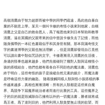
高嶺清鷹由于智力超群而被中學的同學們疏遠，爲此他自暴自
棄的不願意上學。某天一個叫卡修的奇怪小孩來到他家，自稱
清鷹之父是自己的救命恩人，爲了報恩他來到日本幫助和教導
清鷹。遠在英國的父親寄來的信中曾說卡修失去了記憶，而他
随身攜帶的一本紅色書籍似乎和其身世有關。那本寫滿奇怪文
字的書連博學的父親也無法理解，，但是清鷹卻發現自己竟然
可以讀出書中類似咒語的文字。卡修逐漸溶入清鷹的生活後，
身邊的怪事也越來越多，他們先後碰到了幾對人類與這種怪小
孩的搭檔組合，他們也都有着各自不同顔色的魔法書。清鷹也
終于明白，這些奇怪的孩子是操縱自然元素的媒介，而魔法書
是呼喚這些力量的鑰匙。 随着接觸同樣人類與怪小孩搭檔的事
件越來越多，真相也漸漸清晰：所有的人類都是這些來自魔
界、爲競争下屆魔界統治者者而進行比賽的工具。這些魔界之
子的目的就是毀滅除自己擁有以外的一切魔法書，勝者就将成
爲王者。爲了達到目的，他們利用人類貪婪無止境的欲望。而