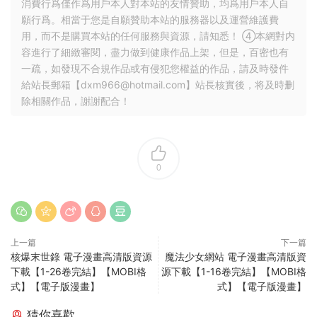
消費行爲僅作爲用戶本人對本站的友情贊助，均爲用戶本人自
願行爲。相當于您是自願贊助本站的服務器以及運營維護費
用，而不是購買本站的任何服務與資源，請知悉！ ④本網對内
容進行了細緻審閱，盡力做到健康作品上架，但是，百密也有
一疏，如發現不合規作品或有侵犯您權益的作品，請及時發件
給站長郵箱【
dxm966@hotmail.com
】站長核實後，将及時删
除相關作品，謝謝配合！
0
上一篇
下一篇
核爆末世錄 電子漫畫高清版資源
魔法少女網站 電子漫畫高清版資
下載【1-26卷完結】【MOBI格
源下載【1-16卷完結】【MOBI格
式】【電子版漫畫】
式】【電子版漫畫】
猜你喜歡