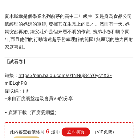
夏木勝幸是個學業名列前茅的高中二年級生, 又是身爲食品公司
總經理的媽媽的軍師, 發揮其在生意上的長才。然而有一天, 媽
媽突然再婚, 繼父莊介是個來曆不明的作家, 義弟小春和勝幸同
年,而且他們的行動遠遠超乎勝幸理解的範圍! 無厘頭的熱力四射
家庭喜劇。
【試看卷】
鏈接：
https://pan.baidu.com/s/1NNuj84Y0ycYX3-
mIELqhPQ
提取碼：jijh
–來自百度網盤超級會員V6的分享
• 資源下載（百度雲網盤）
6
此内容查看價格爲
漫币
立即購買
（VIP免費）