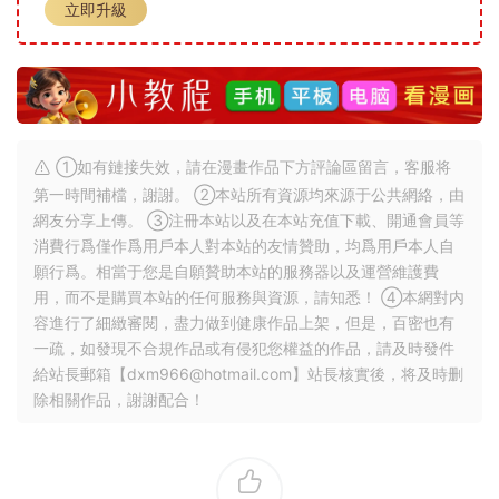
立即升級
①如有鏈接失效，請在漫畫作品下方評論區留言，客服将
第一時間補檔，謝謝。 ②本站所有資源均來源于公共網絡，由
網友分享上傳。 ③注冊本站以及在本站充值下載、開通會員等
消費行爲僅作爲用戶本人對本站的友情贊助，均爲用戶本人自
願行爲。相當于您是自願贊助本站的服務器以及運營維護費
用，而不是購買本站的任何服務與資源，請知悉！ ④本網對内
容進行了細緻審閱，盡力做到健康作品上架，但是，百密也有
一疏，如發現不合規作品或有侵犯您權益的作品，請及時發件
給站長郵箱【
dxm966@hotmail.com
】站長核實後，将及時删
除相關作品，謝謝配合！