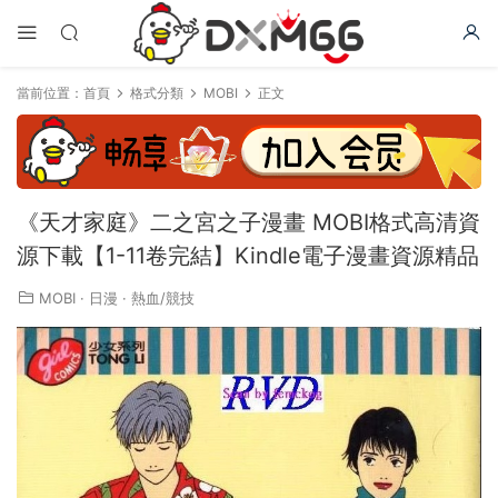
當前位置：
首頁
格式分類
MOBI
正文
《天才家庭》二之宮之子漫畫 MOBI格式高清資
源下載【1-11卷完結】Kindle電子漫畫資源精品
MOBI
·
日漫
·
熱血/競技