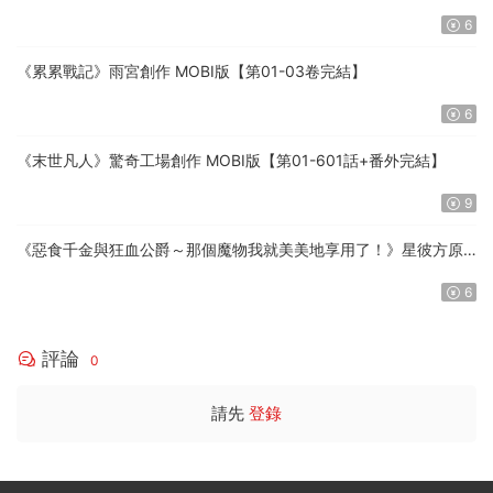
6
《累累戰記》雨宮創作 MOBI版【第01-03卷完結】
6
《末世凡人》驚奇工場創作 MOBI版【第01-601話+番外完結】
9
《惡食千金與狂血公爵～那個魔物我就美美地享用了！》星彼方原
作 MOBI版【第01-08卷連載中】
6
評論
0
請先
登錄