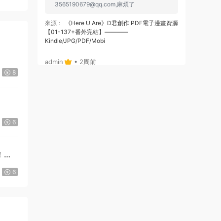
3565190679@qq.com
,麻煩了
來源：
《Here U Are》D君創作 PDF電子漫畫資源
【01-137+番外完結】————
Kindle/JPG/PDF/Mobi
admin
• 2周前
8
或者，你給個郵箱，我将鏈接通過郵箱發給
你哈
來源：
《Here U Are》D君創作 PDF電子漫畫資源
【01-137+番外完結】————
6
Kindle/JPG/PDF/Mobi
admin
• 2周前
！》
哦，沒注冊，拍後，也可自動跳轉出鏈接
6
的，你看下，就是在拍的那個位置
來源：
《Here U Are》D君創作 PDF電子漫畫資源
【01-137+番外完結】————
Kindle/JPG/PDF/Mobi