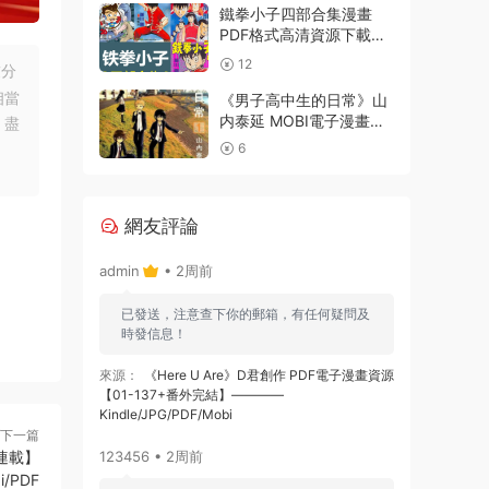
鐵拳小子四部合集漫畫
PDF格式高清資源下載
【1-4部合集完結】Kindle
12
友分
電子漫畫資源精品
相當
《男子高中生的日常》山
内泰延 MOBI電子漫畫資
，盡
源【001-107話完結】
6
————
Kindle/JPG/PDF/Mobi
網友評論
admin
• 2周前
已發送，注意查下你的郵箱，有任何疑問及
時發信息！
來源：
《Here U Are》D君創作 PDF電子漫畫資源
【01-137+番外完結】————
Kindle/JPG/PDF/Mobi
下一篇
連載】
123456 • 2周前
i/PDF