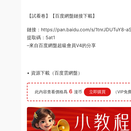
【試看卷】【百度網盤鏈接下載】
鏈接：https://pan.baidu.com/s/1tnrJDUTuY8-
提取碼：5at1
–來自百度網盤超級會員V4的分享
• 資源下載（百度雲網盤）
6
此内容查看價格爲
漫币
立即購買
（VIP免