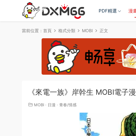
PDF精選
漫
當前位置：
首頁
格式分類
MOBI
正文
《來電一族》岸幹生 MOBI電子漫畫【0
MOBI
·
日漫
·
青春/情感