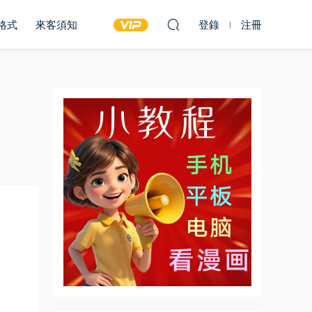
雙格式
來客須知
登錄
注冊