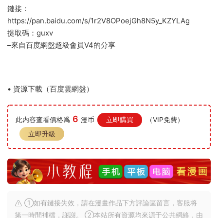
鏈接：
https://pan.baidu.com/s/1r2V8OPoejGh8N5y_KZYLAg
提取碼：guxv
–來自百度網盤超級會員V4的分享
• 資源下載（百度雲網盤）
6
此内容查看價格爲
漫币
立即購買
（VIP免費）
立即升級
①如有鏈接失效，請在漫畫作品下方評論區留言，客服将
第一時間補檔，謝謝。 ②本站所有資源均來源于公共網絡，由