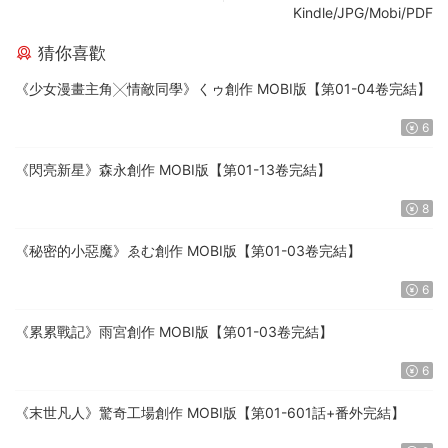
Kindle/JPG/Mobi/PDF
猜你喜歡
《少女漫畫主角╳情敵同學》くゥ創作 MOBI版【第01-04卷完結】
6
《閃亮新星》森永創作 MOBI版【第01-13卷完結】
8
《秘密的小惡魔》ゑむ創作 MOBI版【第01-03卷完結】
6
《累累戰記》雨宮創作 MOBI版【第01-03卷完結】
6
《末世凡人》驚奇工場創作 MOBI版【第01-601話+番外完結】