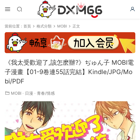
當前位置：
首頁
格式分類
MOBI
正文
《我太受歡迎了,該怎麽辦?》ぢゅん子 MOBI電
子漫畫【01-9卷連55話完結】Kindle/JPG/Mo
bi/PDF
MOBI
·
日漫
·
青春/情感