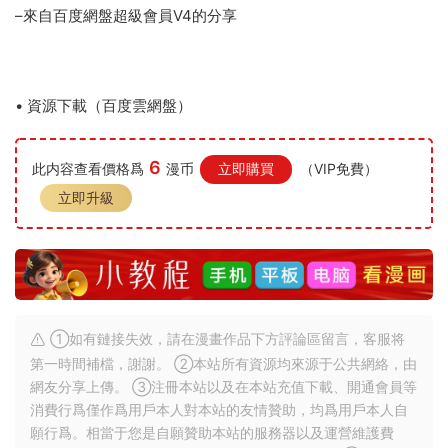
–來自百度網盤超級會員V4的分享
• 資源下載（百度雲網盤）
6
此内容查看價格爲
漫币
立即購買
（VIP免費）
立即升級
①如有鏈接失效，請在漫畫作品下方評論區留言，客服将
第一時間補檔，謝謝。 ②本站所有資源均來源于公共網絡，由
網友分享上傳。 ③注冊本站以及在本站充值下載、開通會員等
消費行爲僅作爲用戶本人對本站的友情贊助，均爲用戶本人自
願行爲。相當于您是自願贊助本站的服務器以及運營維護費