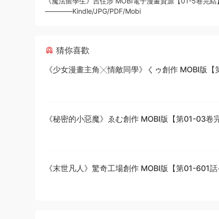
《魔法留學生》吉住涉 MOBI電子漫畫資源【01-5卷完結
————Kindle/JPG/PDF/Mobi
猜你喜歡
《少女漫畫主角╳情敵同學》くゥ創作 MOBI版【第0
卷完結】
《秘密的小惡魔》ゑむ創作 MOBI版【第01-03卷
《末世凡人》驚奇工場創作 MOBI版【第01-601
結】