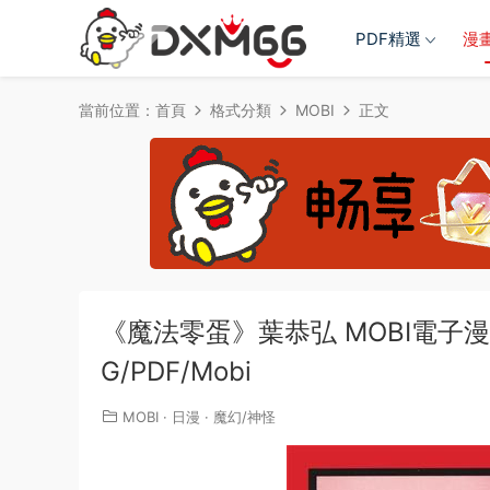
PDF精選
漫
當前位置：
首頁
格式分類
MOBI
正文
《魔法零蛋》葉恭弘 MOBI電子漫畫
G/PDF/Mobi
MOBI
·
日漫
·
魔幻/神怪