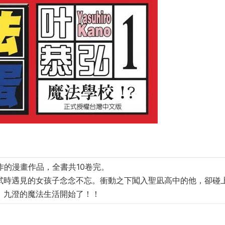
的漫畫作品，全書共10卷完。
試時遇見的女孩子念念不忘。衝動之下闖入聖凪高中的他，卻碰
，九澄的魔法生活開始了！！