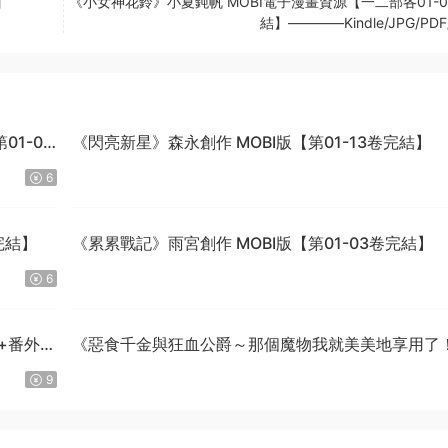
】
《小女神花鈴》小夏鈍帆 MOBI電子漫畫資源【一二部各01-0
結】————Kindle/JPG/PDF
1-04
《閃亮新星》森永創作 MOBI版【第01-13卷完結】
6
完結】
《累累戰記》雨宮創作 MOBI版【第01-03卷完結】
6
話+番外完
《惡食千金與狂血公爵～那個魔物我就美美地享用了
星彼方原作 MOBI版【第01-08卷連載中】
9