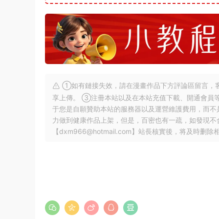
①如有鏈接失效，請在漫畫作品下方評論區留言，客
享上傳。 ③注冊本站以及在本站充值下載、開通會員
于您是自願贊助本站的服務器以及運營維護費用，而不
力做到健康作品上架，但是，百密也有一疏，如發現不
【
dxm966@hotmail.com
】站長核實後，将及時删除