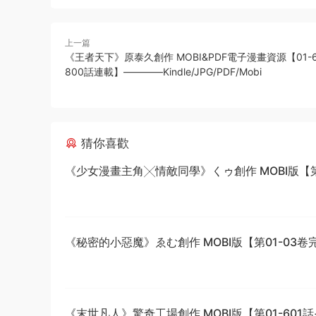
上一篇
《王者天下》原泰久創作 MOBI&PDF電子漫畫資源【01-
800話連載】————Kindle/JPG/PDF/Mobi
猜你喜歡
《少女漫畫主角╳情敵同學》くゥ創作 MOBI版【第0
卷完結】
《秘密的小惡魔》ゑむ創作 MOBI版【第01-03卷
《末世凡人》驚奇工場創作 MOBI版【第01-601