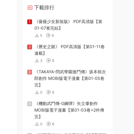
下載排行
《薔薇少女新裝版》 PDF高清版【第
1
01-07卷完結】
5
6
《曆史之眼》 PDF高清版【第01-11卷
2
連載】
3
6
《TAKAYA-閃武學園激鬥傳》坂本裕次
3
郎創作 MOBI版電子漫畫【第01-05卷
完】
0
6
《機動武鬥傳-G鋼彈》矢立肇創作
4
MOBI版電子漫畫【第01-03卷+2外傳
完】
0
6