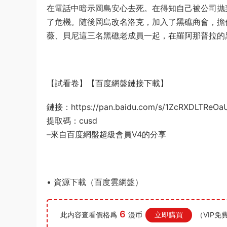
在電話中暗示岡島安心去死。在得知自己被公司抛
了危機。随後岡島改名洛克，加入了黑礁商會，擔
薇、貝尼這三名黑礁老成員一起，在羅阿那普拉的
【試看卷】【百度網盤鏈接下載】
鏈接：https://pan.baidu.com/s/1ZcRXDLTReOa
提取碼：cusd
–來自百度網盤超級會員V4的分享
• 資源下載（百度雲網盤）
6
此内容查看價格爲
漫币
立即購買
（VIP免