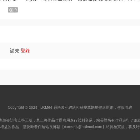
星彼方原作 MOBI版【第01-08卷連載中】
9
請先
登錄
Copyright © 2025 · DXM66
嚴格
遵守網絡相關規章制度
健康辦網，依規管網
也倡導訪客支持正版，禁止将作品作爲商用進行營利交易，站長對所有作品進行了細
您權益的作品，請及時發件給站長郵箱【
dxm966@hotmail.com
】站長核實後，将及時