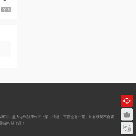
6
21：29：20付款的
來源：
《Here U Are》D君創作 PDF電子漫畫資源
【01-137+番外完結】————
Kindle/JPG/PDF/Mobi
123456 • 3周前
我買的時候沒有注冊，已經付款了，然後才
注冊的，那裏還是顯示購買
來源：
《Here U Are》D君創作 PDF電子漫畫資源
【01-137+番外完結】————
Kindle/JPG/PDF/Mobi
admin
• 3周前
就是下方會出現一個百度網盤鏈接， 打開
即可，還不明白的話，點擊這個頁面右上
緻審閱，盡力做到健康作品上架，但是，百密也有一疏，如有發現不合規
角...
删除相關作品！
來源：
《Here U Are》D君創作 PDF電子漫畫資源