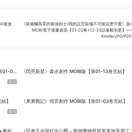
66卷連
《裝備欄爲零的最強劍士/我的詛咒裝備不可能這麽可愛》坂
MOBI電子漫畫資源【01-02卷+12-33話連載包更】
Kindle/JPG/PDF
1-04
《閃亮新星》森永創作 MOBI版【第01-13卷完結】
6
完結】
《累累戰記》雨宮創作 MOBI版【第01-03卷完結】
6
話+番外完
《惡食千金與狂血公爵～那個魔物我就美美地享用了