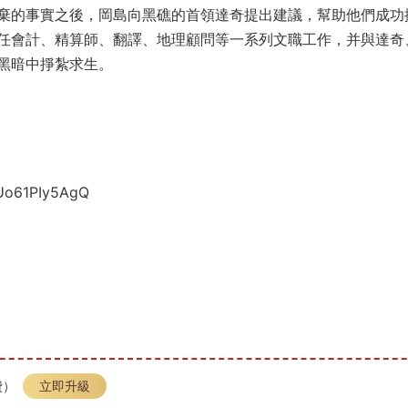
棄的事實之後，岡島向黑礁的首領達奇提出建議，幫助他們成功
任會計、精算師、翻譯、地理顧問等一系列文職工作，并與達奇
黑暗中掙紮求生。
Uo61PIy5AgQ
費）
立即升級