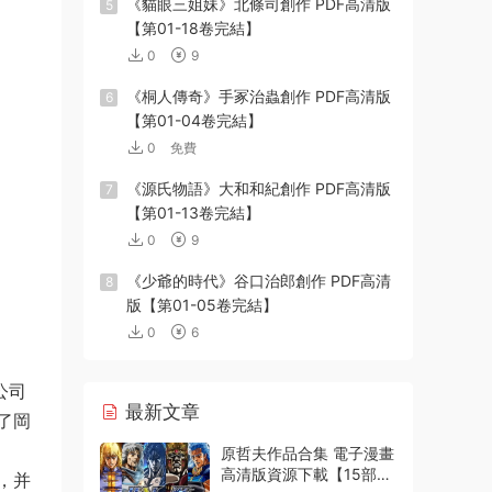
《貓眼三姐妹》北條司創作 PDF高清版
5
【第01-18卷完結】
0
9
《桐人傳奇》手冢治蟲創作 PDF高清版
6
【第01-04卷完結】
0
免費
《源氏物語》大和和紀創作 PDF高清版
7
【第01-13卷完結】
0
9
《少爺的時代》谷口治郎創作 PDF高清
8
版【第01-05卷完結】
0
6
公司
最新文章
了岡
原哲夫作品合集 電子漫畫
高清版資源下載【15部合
，并