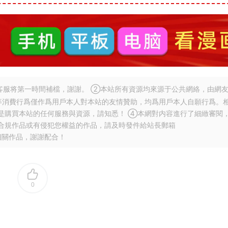
服将第一時間補檔，謝謝。 ②本站所有資源均來源于公共網絡，由網
等消費行爲僅作爲用戶本人對本站的友情贊助，均爲用戶本人自願行爲。
是購買本站的任何服務與資源，請知悉！ ④本網對内容進行了細緻審閱
合規作品或有侵犯您權益的作品，請及時發件給站長郵箱
相關作品，謝謝配合！
0