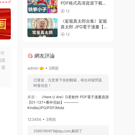
PDF格式高清資源下載
【1-4部合集完結】Kindle
12
電子漫畫資源精品
《駕籠真太郎合集》駕籠
真太郎 JPG電子漫畫【全
系完結】————
12
Kindle/JPG/PDF/Mobi
友分
網友評論
相當
，盡
admin
• 3周前
已發送，注意查下你的郵箱，有任何疑問及
時發信息！
來源：
《Here U Are》D君創作 PDF電子漫畫資源
【01-137+番外完結】————
Kindle/JPG/PDF/Mobi
123456 • 3周前
3565190679@qq.com
,麻煩了