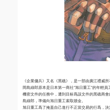
《企業傭兵》又名《黑礁》，是一部由廣江禮威所
岡島綠郎原本是日本第一商社“旭日重工”的年輕
機密文件的任務中，遭到目标爲該文件的黑礁商會
島綠郎，準備向旭日重工索取贖金。
旭日重工爲了掩蓋自己進行不正當交易的行爲，決