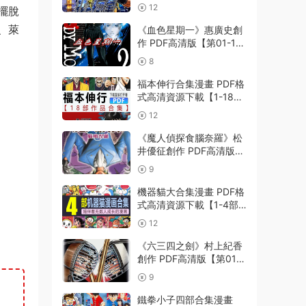
集完結】【PDF格式】
12
擺脫
【電子版漫畫】
、萊
《血色星期一》惠廣史創
作 PDF高清版【第01-11
卷完結】
8
福本伸行合集漫畫 PDF格
式高清資源下載【1-18部
完結】Kindle電子漫畫資
12
源精品
《魔人偵探食腦奈羅》松
井優征創作 PDF高清版
【第01-23卷完結】
9
機器貓大合集漫畫 PDF格
式高清資源下載【1-4部
合集完結】Kindle電子漫
12
畫資源精品
《六三四之劍》村上紀香
創作 PDF高清版【第01-
24卷完結】
9
鐵拳小子四部合集漫畫