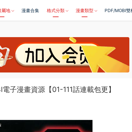
畫屬地
漫畫合集
格式分類
漫畫類型
PDF/MOBI
I電子漫畫資源【01-111話連載包更】