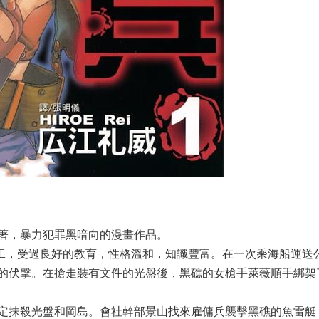
著，暴力犯罪黑暗向的漫畫作品。
員工，受過良好的教育，性格溫和，知識豐富。在一次乘海船運送
的伏擊。在搶走裝有文件的光盤後，黑礁的女槍手萊薇順手綁架
定抹殺光盤和岡島。會社幹部景山找來雇傭兵襲擊黑礁的魚雷艇