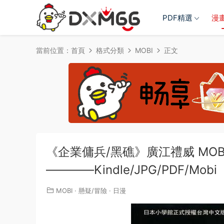
PDF精選
漫
當前位置：
首頁
格式分類
MOBI
正文
《企業傭兵/黑礁》廣江禮威 MOB
————Kindle/JPG/PDF/Mobi
MOBI
·
懸疑/冒險
·
日漫