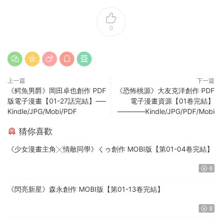
0
上一篇
下一篇
《鳄魚男爵》岡田卓也創作 PDF
《恐怖桃源》大友克洋創作 PDF
版電子漫畫【01-27話完結】—–
電子漫畫資源【01卷完結】
Kindle/JPG/Mobi/PDF
————Kindle/JPG/PDF/Mobi
猜你喜歡
《少女漫畫主角╳情敵同學》くゥ創作 MOBI版【第01-04卷完結】
6
《閃亮新星》森永創作 MOBI版【第01-13卷完結】
8