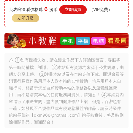
6
此内容查看價格爲
漫币
立即購買
（VIP免費）
立即升級
①如有鏈接失效，請在漫畫作品下方評論區留言，客服将
第一時間補檔，謝謝。 ②本站所有資源均來源于公共網絡，由
網友分享上傳。 ③注冊本站以及在本站充值下載、開通會員等
消費行爲僅作爲用戶本人對本站的友情贊助，均爲用戶本人自
願行爲。相當于您是自願贊助本站的服務器以及運營維護費
用，而不是購買本站的任何服務與資源，請知悉！ ④本網對内
容進行了細緻審閱，盡力做到健康作品上架，但是，百密也有
一疏，如發現不合規作品或有侵犯您權益的作品，請及時發件
給站長郵箱【
dxm966@hotmail.com
】站長核實後，将及時删
除相關作品，謝謝配合！