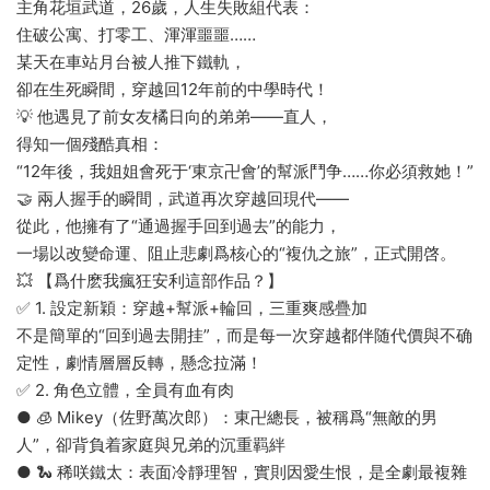
主角花垣武道，26歲，人生失敗組代表：
住破公寓、打零工、渾渾噩噩……
某天在車站月台被人推下鐵軌，
卻在生死瞬間，穿越回12年前的中學時代！
💡 他遇見了前女友橘日向的弟弟——直人，
得知一個殘酷真相：
“12年後，我姐姐會死于‘東京卍會’的幫派鬥争……你必須救她！”
🤝 兩人握手的瞬間，武道再次穿越回現代——
從此，他擁有了“通過握手回到過去”的能力，
一場以改變命運、阻止悲劇爲核心的“複仇之旅”，正式開啓。
💥 【爲什麽我瘋狂安利這部作品？】
✅ 1. 設定新穎：穿越+幫派+輪回，三重爽感疊加
不是簡單的“回到過去開挂”，而是每一次穿越都伴随代價與不确
定性，劇情層層反轉，懸念拉滿！
✅ 2. 角色立體，全員有血有肉
● 🧊 Mikey（佐野萬次郎）：東卍總長，被稱爲“無敵的男
人”，卻背負着家庭與兄弟的沉重羁絆
● 🐍 稀咲鐵太：表面冷靜理智，實則因愛生恨，是全劇最複雜