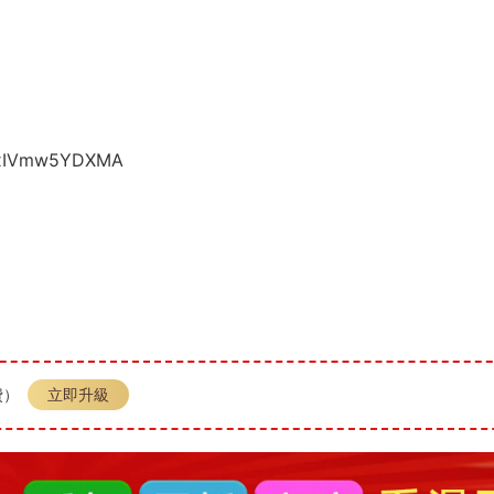
xxIVmw5YDXMA
費）
立即升級