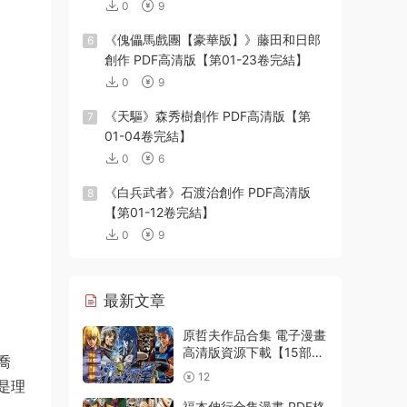
0
9
《傀儡馬戲團【豪華版】》藤田和日郎
6
創作 PDF高清版【第01-23卷完結】
0
9
《天驅》森秀樹創作 PDF高清版【第
7
01-04卷完結】
0
6
《白兵武者》石渡治創作 PDF高清版
8
【第01-12卷完結】
0
9
最新文章
原哲夫作品合集 電子漫畫
高清版資源下載【15部合
喬
集完結】【PDF格式】
12
是理
【電子版漫畫】
福本伸行合集漫畫 PDF格