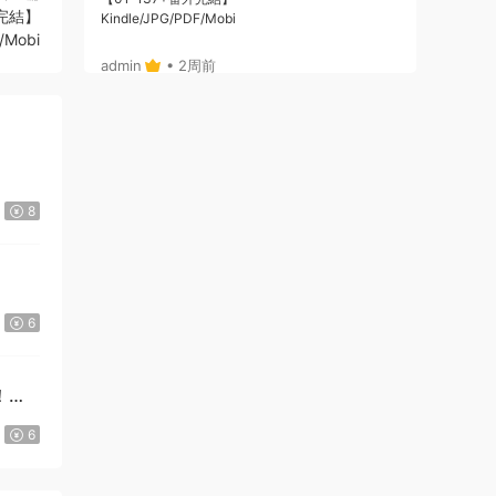
完結】
Kindle/JPG/PDF/Mobi
/Mobi
admin
• 2周前
或者，你給個郵箱，我将鏈接通過郵箱發給
你哈
來源：
《Here U Are》D君創作 PDF電子漫畫資源
【01-137+番外完結】————
8
Kindle/JPG/PDF/Mobi
admin
• 2周前
哦，沒注冊，拍後，也可自動跳轉出鏈接
的，你看下，就是在拍的那個位置
6
來源：
《Here U Are》D君創作 PDF電子漫畫資源
【01-137+番外完結】————
！》
Kindle/JPG/PDF/Mobi
6
123456 • 2周前
21：29：20付款的