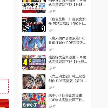
式高清資源下載【1-18部
完結】Kindle電子漫畫資
12
源精品
《血色星期一》惠廣史創
作 PDF高清版【第01-11
卷完結】
8
《魔人偵探食腦奈羅》松
井優征創作 PDF高清版
【第01-23卷完結】
9
機器貓大合集漫畫 PDF格
式高清資源下載【1-4部
合集完結】Kindle電子漫
12
畫資源精品
《六三四之劍》村上紀香
創作 PDF高清版【第01-
24卷完結】
9
鐵拳小子四部合集漫畫
PDF格式高清資源下載
【1-4部合集完結】Kindle
12