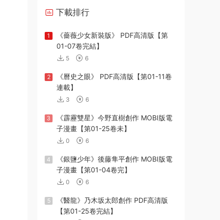
下載排行
《薔薇少女新裝版》 PDF高清版【第
1
01-07卷完結】
5
6
《曆史之眼》 PDF高清版【第01-11卷
2
連載】
3
6
《霹靂雙星》今野直樹創作 MOBI版電
3
子漫畫【第01-25卷未】
0
6
《銀鹽少年》後藤隼平創作 MOBI版電
4
子漫畫【第01-04卷完】
0
6
《醫龍》乃木坂太郎創作 PDF高清版
5
【第01-25卷完結】