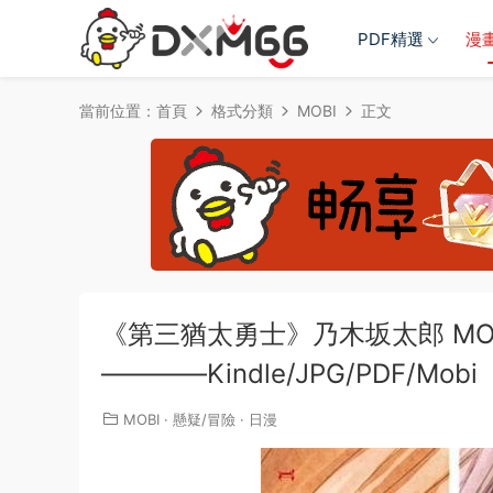
PDF精選
漫
當前位置：
首頁
格式分類
MOBI
正文
《第三猶太勇士》乃木坂太郎 MO
————Kindle/JPG/PDF/Mobi
MOBI
·
懸疑/冒險
·
日漫