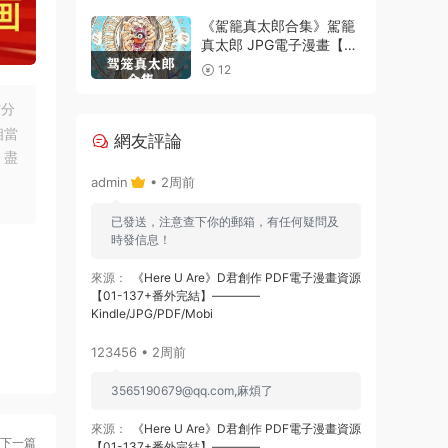
電子漫畫資源精品
《駕籠真太郎合集》駕籠
真太郎 JPG電子漫畫【全
系完結】————
12
Kindle/JPG/PDF/Mobi
友分
相當
網友評論
，盡
admin
• 2周前
已發送，注意查下你的郵箱，有任何疑問及
時發信息！
來源：
《Here U Are》D君創作 PDF電子漫畫資源
【01-137+番外完結】————
Kindle/JPG/PDF/Mobi
123456 • 2周前
3565190679@qq.com
,麻煩了
來源：
《Here U Are》D君創作 PDF電子漫畫資源
下一篇
【01-137+番外完結】————