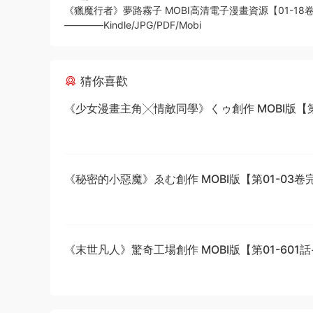
《獵魔行者》夢路霧子 MOBI高清電子漫畫資源【01-18
————Kindle/JPG/PDF/Mobi
猜你喜歡
《少女漫畫主角╳情敵同學》くゥ創作 MOBI版【第0
卷完結】
《秘密的小惡魔》ゑむ創作 MOBI版【第01-03卷
《末世凡人》驚奇工場創作 MOBI版【第01-601
結】