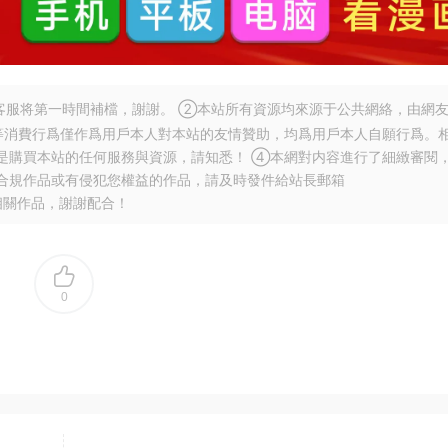
服将第一時間補檔，謝謝。 ②本站所有資源均來源于公共網絡，由網
等消費行爲僅作爲用戶本人對本站的友情贊助，均爲用戶本人自願行爲。
是購買本站的任何服務與資源，請知悉！ ④本網對内容進行了細緻審閱
合規作品或有侵犯您權益的作品，請及時發件給站長郵箱
相關作品，謝謝配合！
0