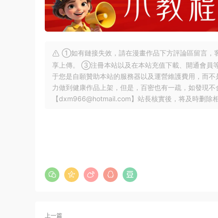
①如有鏈接失效，請在漫畫作品下方評論區留言，客
享上傳。 ③注冊本站以及在本站充值下載、開通會員
于您是自願贊助本站的服務器以及運營維護費用，而不
力做到健康作品上架，但是，百密也有一疏，如發現不
【
dxm966@hotmail.com
】站長核實後，将及時删除
上一篇