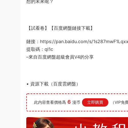
想的未來呢？
【試看卷】【百度網盤鏈接下載】
鏈接：https://pan.baidu.com/s/1s287mwF1Lq
提取碼：ql1c
–來自百度網盤超級會員V4的分享
• 資源下載（百度雲網盤）
6
此内容查看價格爲
漫币
立即購買
（VIP免