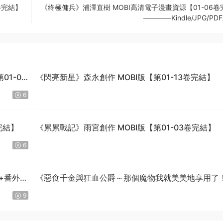
卷完結】
《終極傭兵》浦澤直樹 MOBI高清電子漫畫資源【01-06卷
————Kindle/JPG/PDF
1-04
《閃亮新星》森永創作 MOBI版【第01-13卷完結】
6
完結】
《累累戰記》雨宮創作 MOBI版【第01-03卷完結】
6
話+番外完
《惡食千金與狂血公爵～那個魔物我就美美地享用了
星彼方原作 MOBI版【第01-08卷連載中】
9