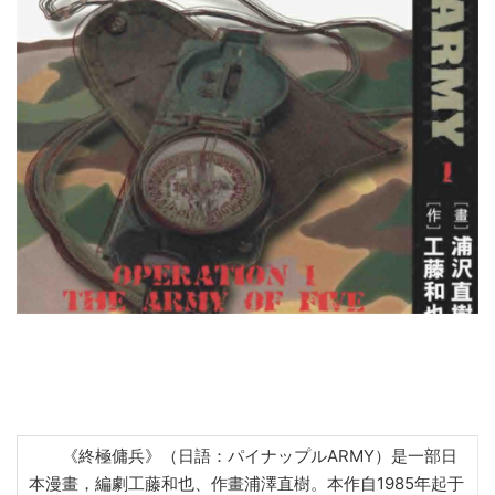
《終極傭兵》（日語：パイナップルARMY）是一部日
本漫畫，編劇工藤和也、作畫浦澤直樹。本作自1985年起于