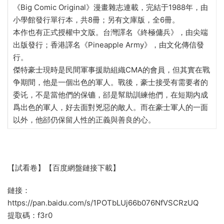
《Big Comic Original》漫畫雜志連載，完結于1988年，由
小學館發行單行本，共8冊；另有文庫版，全6冊。
本作也有正式授權中文版。台灣譯名《終極傭兵》，由尖端
出版發行；香港譯名《Pineapple Army》，由文化傳信發
行。
傑特豪士現時是民間軍事援助組織CMA的會員，但其實在戰
争期間，他是一個出色的軍人。戰後，豪士接受有需要者的
委讬，不是當他們的保镳，郤是幫助訓練他們，在短期内成
爲出色的軍人，好去面對兇惡的敵人。而在豪士軍人的一面
以外，他郤仍保留人性的正義與善良的心。
【試看卷】【百度網盤鏈接下載】
鏈接：
https://pan.baidu.com/s/1POTbLUj66b076NfVSCRzUQ
提取碼：f3r0