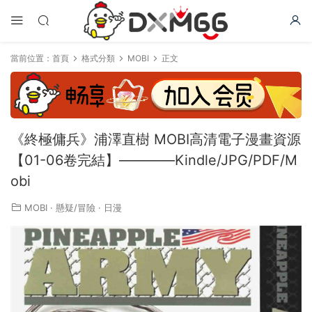
當前位置：
首頁
格式分類
MOBI
正文
《終極傭兵》浦澤直樹 MOBI高清電子漫畫資源
【01-06卷完結】————Kindle/JPG/PDF/M
obi
MOBI
·
懸疑/冒險
·
日漫