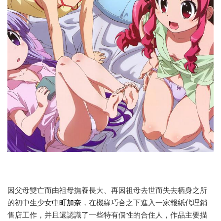
因父母雙亡而由祖母撫養長大、再因祖母去世而失去栖身之所
的初中生少女
中町加奈
，在機緣巧合之下進入一家報紙代理銷
售店工作，并且還認識了一些特有個性的合住人，作品主要描