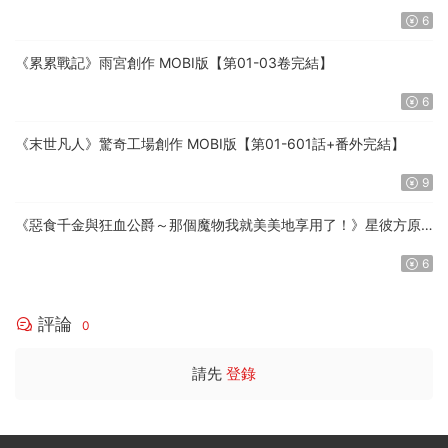
6
《累累戰記》雨宮創作 MOBI版【第01-03卷完結】
6
《末世凡人》驚奇工場創作 MOBI版【第01-601話+番外完結】
9
《惡食千金與狂血公爵～那個魔物我就美美地享用了！》星彼方原
作 MOBI版【第01-08卷連載中】
6
評論
0
請先
登錄