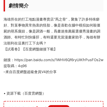
劇情簡介
海雄所在的打工地點漫畫專賣店“馬之骨”，聚集了許多特殊癖
好、對某事物異常熱衷的怪胎，像是喜歡在腦中模拟如何殺僵
屍的萌系腐妞，像是調酒一般，爲書迷推薦嚴選優秀漫畫的調
酒師。有時忙到快爆肝，有時還要充當漫畫家助手，海雄有辦
法順利在這裏打工下去嗎？
【試看卷】【百度網盤鏈接下載】
鏈接：https://pan.baidu.com/s/1WHV6Qf6ryUlKfrPusFOs2w
提取碼：4q96
–來自百度網盤超級會員V4的分享
• 資源下載（百度雲網盤）