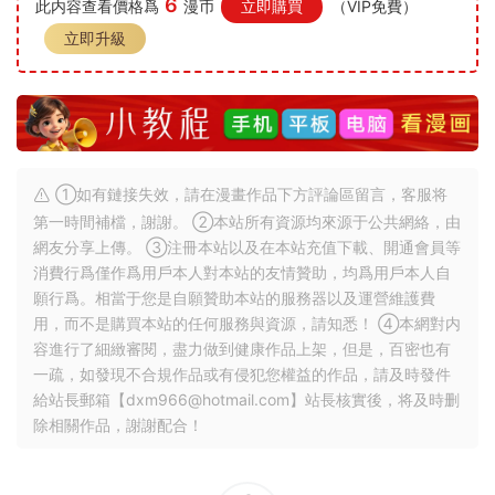
6
此内容查看價格爲
漫币
立即購買
（VIP免費）
立即升級
①如有鏈接失效，請在漫畫作品下方評論區留言，客服将
第一時間補檔，謝謝。 ②本站所有資源均來源于公共網絡，由
網友分享上傳。 ③注冊本站以及在本站充值下載、開通會員等
消費行爲僅作爲用戶本人對本站的友情贊助，均爲用戶本人自
願行爲。相當于您是自願贊助本站的服務器以及運營維護費
用，而不是購買本站的任何服務與資源，請知悉！ ④本網對内
容進行了細緻審閱，盡力做到健康作品上架，但是，百密也有
一疏，如發現不合規作品或有侵犯您權益的作品，請及時發件
給站長郵箱【
dxm966@hotmail.com
】站長核實後，将及時删
除相關作品，謝謝配合！