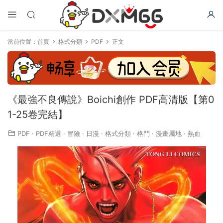
當前位置：
首頁
格式分類
PDF
正文
《最強不良傳說》Boichi創作 PDF高清版【第0
1-25卷完結】
PDF
·
PDF精選
·
冒險
·
日漫
·
格式分類
·
格鬥
·
漫畫屬地
·
熱血