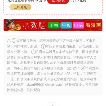
此内容查看價格爲
漫币
立即購買
（VIP免費）
立即升級
①如有鏈接失效，請在漫畫作品下方評論區留言，客服将
第一時間補檔，謝謝。 ②本站所有資源均來源于公共網絡，由
網友分享上傳。 ③注冊本站以及在本站充值下載、開通會員等
消費行爲僅作爲用戶本人對本站的友情贊助，均爲用戶本人自
願行爲。相當于您是自願贊助本站的服務器以及運營維護費
用，而不是購買本站的任何服務與資源，請知悉！ ④本網對内
容進行了細緻審閱，盡力做到健康作品上架，但是，百密也有
一疏，如發現不合規作品或有侵犯您權益的作品，請及時發件
給站長郵箱【
dxm966@hotmail.com
】站長核實後，将及時删
除相關作品，謝謝配合！