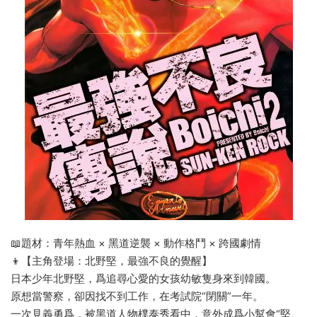
📖題材：青年熱血 × 黑道逆襲 × 動作格鬥 × 跨國劇情
👦【主角登場：北野堅，最強不良的覺醒】
日本少年北野堅，爲追尋心愛的女孩幼敏隻身來到韓國。
原想當警察，卻因找不到工作，在考試院“閉關”一年。
一次見義勇爲，被黑道人物樸泰秀看中，意外成爲小幫會“堅