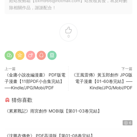
給站長郵箱【
dxm966@hotmail.com
】站長核實後，将及時删
除相關作品，謝謝配合！
0
上一篇
下一篇
《金庸小說改編漫畫》 PDF版電
《王風雷傳》黃玉郎創作 JPG版
子漫畫【11部PDF小合集完結】
電子漫畫【01-60卷完結】—–
—–Kindle/JPG/Mobi/PDF
Kindle/JPG/Mobi/PDF
猜你喜歡
《累累戰記》雨宮創作 MOBI版【第01-03卷完結】
6
《沈勝衣傳奇》 PDF高清版【第01-08卷完結】