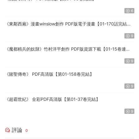
6
《東鄰西廂》漫畫winslow創作 PDF版電子漫畫【01-170話完結】
—–Kindle/JPG/Mobi/PDF
9
《魔都精兵的奴隸》竹村洋平創作 PDF版資源下載【01-15卷連
125-149話+番外連載】【電子版漫畫】
9
《賭聖傳奇》 PDF高清版【第01-158卷完結】
9
《超霸世紀》 全彩PDF高清版【第01-37卷完結】
9
評論
0