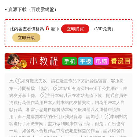
• 資源下載（百度雲網盤）
6
此内容查看價格爲
漫币
立即購買
（VIP免費）
立即升級
①如有鏈接失效，請在漫畫作品下方評論區留言，客服将
第一時間補檔，謝謝。 ②本站所有資源均來源于公共網絡，由
網友分享上傳。 ③注冊本站以及在本站充值下載、開通會員等
消費行爲僅作爲用戶本人對本站的友情贊助，均爲用戶本人自
願行爲。相當于您是自願贊助本站的服務器以及運營維護費
用，而不是購買本站的任何服務與資源，請知悉！ ④本網對内
容進行了細緻審閱，盡力做到健康作品上架，但是，百密也有
一疏，如發現不合規作品或有侵犯您權益的作品，請及時發件