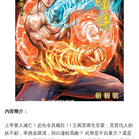
内容簡介：
上帝要人滅亡！必先令其瘋狂！! 王風雷痛失至愛，竟置仇人劍
妖不顧，單挑金羅漢，與白蓮較爲敵？ 此舉是不自量力？還是