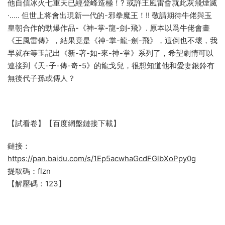
他自信冰火七重天已經登峰造極！? 或許王風雷會就此灰飛煙滅
·….. 但世上将會出現新一代的-邪拳魔王！!! 敬請期待牛佬與玉
皇朝合作的勁爆作品-《神-掌-龍-劍-飛》. 原本以爲牛佬會畫
《王風雷傳》，結果竟是《神-掌-龍-劍-飛》，這倒也不壞，我
早就在等玉記出《新-著-如-來-神-掌》系列了，希望劇情可以
連接到《天-子-傳-奇-5》的龍戈兒，很想知道他和愛妻銀鈴有
無後代子孫或傳人？
【試看卷】【百度網盤鏈接下載】
鏈接：
https://pan.baidu.com/s/1Ep5acwhaGcdFGlbXoPpy0g
提取碼：flzn
【解壓碼：123】