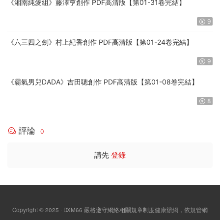
《湘南純愛組》藤澤亨創作 PDF高清版【第01-31卷完結】
9
《六三四之劍》村上紀香創作 PDF高清版【第01-24卷完結】
9
《霸氣男兒DADA》吉田聰創作 PDF高清版【第01-08卷完結】
8
評論
0
請先
登錄
Copyright © 2025 · DXM66
嚴格
遵守網絡相關規章制度
健康辦網，依規管網