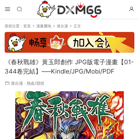
當前位置：
首頁
漫畫屬地
港台漫
正文
《春秋戰雄》黃玉郎創作 JPG版電子漫畫【01-
344卷完結】—–Kindle/JPG/Mobi/PDF
港台漫
·
熱血/競技