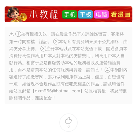
①如有鏈接失效，請在漫畫作品下方評論區留言，客服将
第一時間補檔，謝謝。 ②本站所有資源均來源于公共網絡，由
網友分享上傳。 ③注冊本站以及在本站充值下載、開通會員等
消費行爲僅作爲用戶本人對本站的友情贊助，均爲用戶本人自
願行爲。相當于您是自願贊助本站的服務器以及運營維護費
用，而不是購買本站的任何服務與資源，請知悉！ ④本網對内
容進行了細緻審閱，盡力做到健康作品上架，但是，百密也有
一疏，如發現不合規作品或有侵犯您權益的作品，請及時發件
給站長郵箱【
dxm966@hotmail.com
】站長核實後，将及時删
除相關作品，謝謝配合！
0