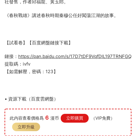
社發售，作者邱福龍、黃玉郎。
《春秋戰雄》講述春秋時期秦穆公任好闖蕩江湖的故事。
【試看卷】【百度網盤鏈接下載】
鏈接：
https://pan.baidu.com/s/17D7tDF9VqfDlL197TRNFGQ
提取碼：ivfv
【如需解壓，密碼：123】
• 資源下載（百度雲網盤）
6
此内容查看價格爲
漫币
立即購買
（VIP免費）
立即升級