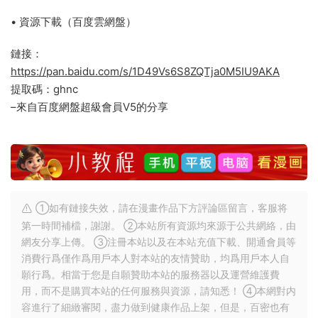
• 資源下載（百度雲網盤）
鏈接：
https://pan.baidu.com/s/1D49Vs6S8ZQTja0M5IU9AKA
提取碼：ghnc
–來自百度網盤超級會員V5的分享
①如有鏈接失效，請在漫畫作品下方評論區留言，客服将
第一時間補檔，謝謝。 ②本站所有資源均來源于公共網絡，由
網友分享上傳。 ③注冊本站以及在本站充值下載、開通會員等
消費行爲僅作爲用戶本人對本站的友情贊助，均爲用戶本人自
願行爲。相當于您是自願贊助本站的服務器以及運營維護費
用，而不是購買本站的任何服務與資源，請知悉！ ④本網對内
容進行了細緻審閱，盡力做到健康作品上架，但是，百密也有