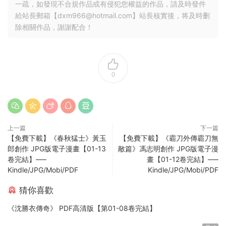
一疏，如發現不合規作品或有侵犯您權益的作品，請及時發件
給站長郵箱【
dxm966@hotmail.com
】站長核實後，将及時删
除相關作品，謝謝配合！
0
上一篇
下一篇
【免費下載】《春秋猛士》黃玉
【免費下載】《霸刀外傳霸刀無
郎創作 JPG版電子漫畫【01-13
敵篇》馮志明創作 JPG版電子漫
卷完結】—–
畫【01-12卷完結】—–
Kindle/JPG/Mobi/PDF
Kindle/JPG/Mobi/PDF
猜你喜歡
《沈勝衣傳奇》 PDF高清版【第01-08卷完結】