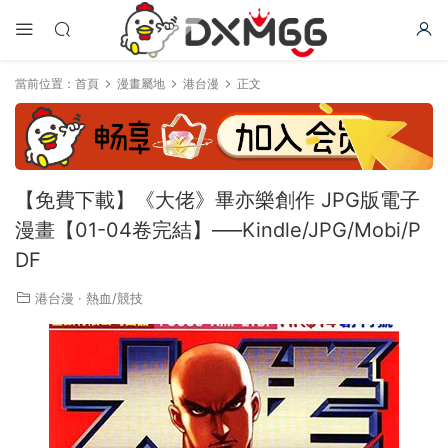
當前位置：
首頁
漫畫屬地
港台漫
正文
【免費下載】《大佬》畢亦樂創作 JPG版電子
漫畫【01-04卷完結】—–Kindle/JPG/Mobi/P
DF
港台漫
·
熱血/競技