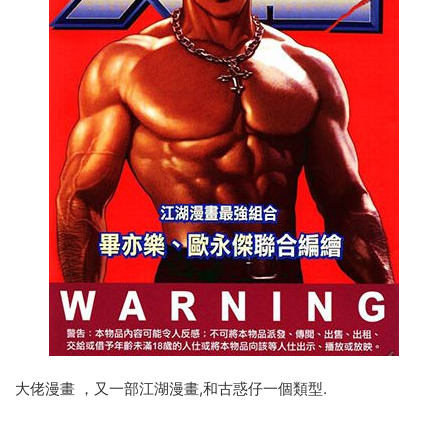
大佬漫畫 ，又一部江湖漫畫,和古惑仔一個類型.