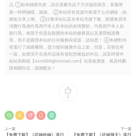
①如有鏈接失效，請在漫畫作品下方評論區留言，客服将
第一時間補檔，謝謝。 ②本站所有資源均來源于公共網絡，由
網友分享上傳。 ③注冊本站以及在本站充值下載、開通會員等
消費行爲僅作爲用戶本人對本站的友情贊助，均爲用戶本人自
願行爲。相當于您是自願贊助本站的服務器以及運營維護費
用，而不是購買本站的任何服務與資源，請知悉！ ④本網對内
容進行了細緻審閱，盡力做到健康作品上架，但是，百密也有
一疏，如發現不合規作品或有侵犯您權益的作品，請及時發件
給站長郵箱【
dxm966@hotmail.com
】站長核實後，将及時删
除相關作品，謝謝配合！
0
上一篇
下一篇
【免費下載】《武神終極》溫日
【免費下載】《武神飛天》溫日